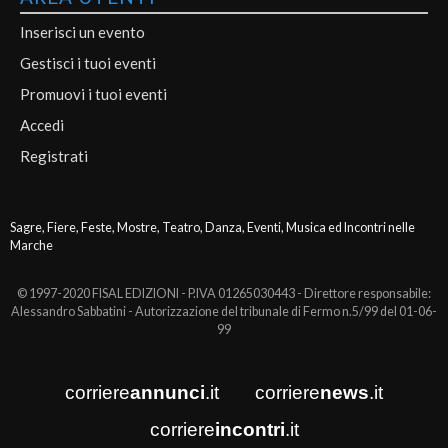
Inserisci un evento
Gestisci i tuoi eventi
Promuovi i tuoi eventi
Accedi
Registrati
Sagre, Fiere, Feste, Mostre, Teatro, Danza, Eventi, Musica ed Incontri nelle
Marche
© 1997-2020 FISAL EDIZIONI - P.IVA 01265030443 - Direttore responsabile:
Alessandro Sabbatini - Autorizzazione del tribunale di Fermo n.5/99 del 01-06-
99
corriere
annunci
.it
corriere
news
.it
corriere
incontri
.it