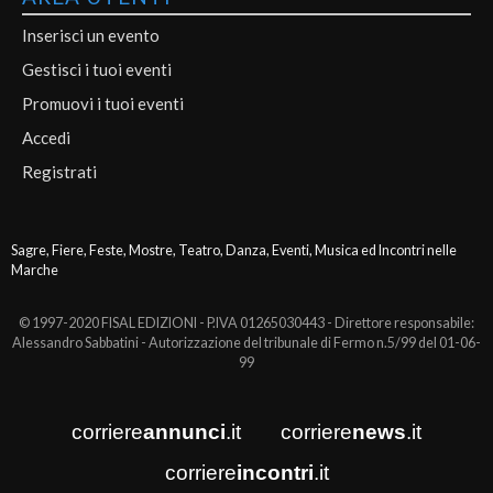
Inserisci un evento
Gestisci i tuoi eventi
Promuovi i tuoi eventi
Accedi
Registrati
Sagre, Fiere, Feste, Mostre, Teatro, Danza, Eventi, Musica ed Incontri nelle
Marche
© 1997-2020 FISAL EDIZIONI - P.IVA 01265030443 - Direttore responsabile:
Alessandro Sabbatini - Autorizzazione del tribunale di Fermo n.5/99 del 01-06-
99
corriere
annunci
.it
corriere
news
.it
corriere
incontri
.it