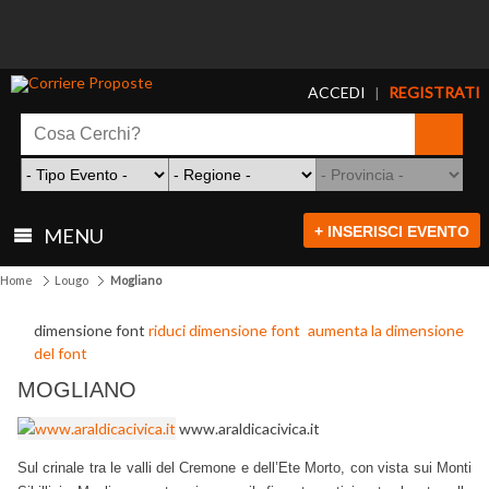
ACCEDI
REGISTRATI
|
+ INSERISCI EVENTO
MENU
Home
Lougo
Mogliano
dimensione font
riduci dimensione font
aumenta la dimensione
del font
MOGLIANO
www.araldicacivica.it
Sul crinale tra le valli del Cremone e dell’Ete Morto, con vista sui Monti