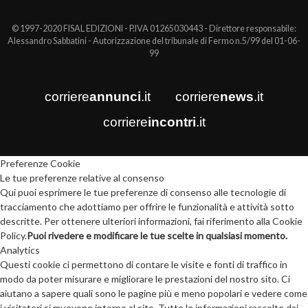
© 1997-2020 FISAL EDIZIONI - P.IVA 01265030443 - Direttore responsabile:
Alessandro Sabbatini - Autorizzazione del tribunale di Fermo n.5/99 del 01-06-
99
corriere
annunci
.it
corriere
news
.it
corriere
incontri
.it
Preferenze Cookie
Le tue preferenze relative al consenso
Qui puoi esprimere le tue preferenze di consenso alle tecnologie di
tracciamento che adottiamo per offrire le funzionalità e attività sotto
descritte. Per ottenere ulteriori informazioni, fai riferimento alla Cookie
Policy.
Puoi rivedere e modificare le tue scelte in qualsiasi momento.
Analytics
Questi cookie ci permettono di contare le visite e fonti di traffico in
modo da poter misurare e migliorare le prestazioni del nostro sito. Ci
aiutano a sapere quali sono le pagine più e meno popolari e vedere come
i visitatori si muovono intorno al sito. Tutte le informazioni raccolte dai