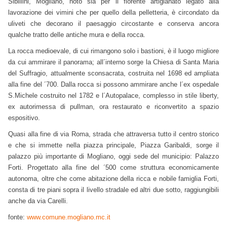
Sibillini, Mogliano, noto sia per il fiorente artigianato legato alla
lavorazione dei vimini che per quello della pelletteria, è circondato da
uliveti che decorano il paesaggio circostante e conserva ancora
qualche tratto delle antiche mura e della rocca.
L
a rocca medioevale, di cui rimangono solo i bastioni, è il luogo migliore
da cui ammirare il panorama; all´interno sorge la Chiesa di Santa Maria
del Suffragio, attualmente sconsacrata, costruita nel 1698 ed ampliata
alla fine del ´700. Dalla rocca si possono ammirare anche l´ex ospedale
S.Michele costruito nel 1782 e l´Autopalace, complesso in stile liberty,
ex autorimessa di pullman, ora restaurato e riconvertito a spazio
espositivo.
Quasi alla fine di via Roma, strada che attraversa tutto il centro storico
e che si immette nella piazza principale, Piazza Garibaldi, sorge il
palazzo più importante di Mogliano, oggi sede del municipio: Palazzo
Forti. Progettato alla fine del ´500 come struttura economicamente
autonoma, oltre che come abitazione della ricca e nobile famiglia Forti,
consta di tre piani sopra il livello stradale ed altri due sotto, raggiungibili
anche d
a via Carelli.
fonte:
www.comune.mogliano.mc.it