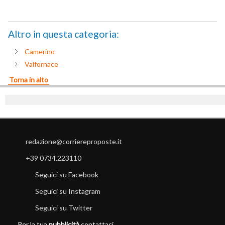
Altro in questa categoria:
Camerino
Valfornace
Torna in alto
redazione@corriereproposte.it
+39 0734.223110
Seguici su Facebook
Seguici su Instagram
Seguici su Twitter
Per la tua
pubblicità
contattaci