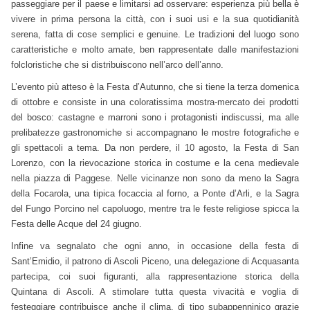
passeggiare per il paese e limitarsi ad osservare: esperienza più bella è
vivere in prima persona la città, con i suoi usi e la sua quotidianità
serena, fatta di cose semplici e genuine. Le tradizioni del luogo sono
caratteristiche e molto amate, ben rappresentate dalle manifestazioni
folcloristiche che si distribuiscono nell’arco dell’anno.
L’evento più atteso è la Festa d’Autunno, che si tiene la terza domenica
di ottobre e consiste in una coloratissima mostra-mercato dei prodotti
del bosco: castagne e marroni sono i protagonisti indiscussi, ma alle
prelibatezze gastronomiche si accompagnano le mostre fotografiche e
gli spettacoli a tema. Da non perdere, il 10 agosto, la Festa di San
Lorenzo, con la rievocazione storica in costume e la cena medievale
nella piazza di Paggese. Nelle vicinanze non sono da meno la Sagra
della Focarola, una tipica focaccia al forno, a Ponte d’Arli, e la Sagra
del Fungo Porcino nel capoluogo, mentre tra le feste religiose spicca la
Festa delle Acque del 24 giugno.
Infine va segnalato che ogni anno, in occasione della festa di
Sant’Emidio, il patrono di Ascoli Piceno, una delegazione di Acquasanta
partecipa, coi suoi figuranti, alla rappresentazione storica della
Quintana di Ascoli. A stimolare tutta questa vivacità e voglia di
festeggiare contribuisce anche il clima, di tipo subappenninico grazie