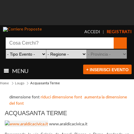
ACCEDI
REGISTRATI
|
+ INSERISCI EVENTO
MENU
Home
Lougo
Acquasanta Terme
dimensione font
riduci dimensione font
aumenta la dimensione
del font
ACQUASANTA TERME
www.araldicacivica.it