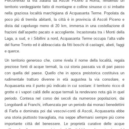
Percorrendo la via Salaria da Ascoli Piceno a Roma, fendendo un
territorio verdeggiante fatto di montagne e colline sinuose ci si imbatte
nella graziosa località marchigiana di Acquasanta Terme. Popolata da
poco più di tremila abitanti, la città è in provincia di Ascoli Piceno e
dista dal capoluogo meno di 20 km, immersa in una costellazione di
frazioni dall’aspetto pacato e accogliente. Incastonata tra i Monti della
Laga, a sud, e i Sibillini a nord, Acquasanta Terme occupa l’alta valle
del fiume Tronto ed è abbracciata da fitti boschi di castagni, abeti, faggi
e querce.
Un territorio generoso che, come rivela il nome della località, regala
preziose fonti di acque termali, la cui storia passata va di pari passo
con quella del paese. Quello che in epoca preistorica costituiva un
rudimentale tratturo divenne in età augustea la via consolare, e
Acquasanta era il punto più indicato in cui sostare: il territorio ricco di
grotte e i vapori caldi delle acque termali la rendevano nota già in quel
periodo. Contesa nel corso dei secoli da numerose popolazioni, dai
Longobardi ai Franchi, influenzata per un periodo dai monaci benedettini
di Farfa e dominata poi dai vescovi-conti di Ascoli, Acquasanta ebbe
una storia piuttosto travagliata, ma seppe affermarsi sempre più come
importante città del benessere. Le proprietà curative delle acque