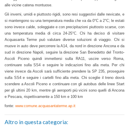
alle vicine catena montuose.
Gli inverni, umidi e piuttosto rigidi, sono resi suggestivi dalle nevicate, e
si mantengono su una temperatura media che va da 0°C a 2°C; le estati
sono invece calde, soleggiate e con precipitazioni piuttosto scarse, con
una temperatura media di circa 24-25°C. Chi ha deciso di visitare
Acquasanta Terme può valutare diverse soluzioni di viaggio. Chi si
muove in auto deve percorrere la A14, da nord in direzione Ancona e da
sud in direzione Napoli, seguire la direzione San Benedetto del Tronto-
Ascoli Piceno quindi immettersi sulla RA11, uscire verso Roma,
continuare sulla SS4 e seguire le indicazioni fino alla meta.
Per chi
viene invece da Ascoli sarà sufficiente prendere la SP 235, proseguire
sulla SS4 e seguire i cartelli fino alla meta. Chi sceglie il treno dovrà
scendere a Ascoli Piceno e continuare con gli autobus delle linee Start
per gli ultimi 20 km, mentre gli aeroporti più vicini sono quelli di Ancona
e Pescara, rispettivamente a 150 km e 100 km
fonte:
www.comune.acquasantaterme.ap.it
Altro in questa categoria: