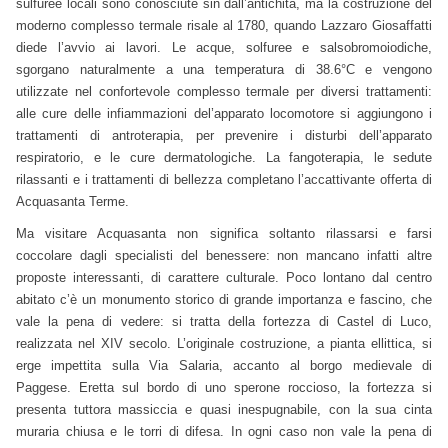
sulfuree locali sono conosciute sin dall’antichità, ma la costruzione del
moderno complesso termale risale al 1780, quando Lazzaro Giosaffatti
diede l’avvio ai lavori. Le acque, solfuree e salsobromoiodiche,
sgorgano naturalmente a una temperatura di 38.6°C e vengono
utilizzate nel confortevole complesso termale per diversi trattamenti:
alle cure delle infiammazioni del’apparato locomotore si aggiungono i
trattamenti di antroterapia, per prevenire i disturbi dell’apparato
respiratorio, e le cure dermatologiche. La fangoterapia, le sedute
rilassanti e i trattamenti di bellezza completano l’accattivante offerta di
Acquasanta Terme.
Ma visitare Acquasanta non significa soltanto rilassarsi e farsi
coccolare dagli specialisti del benessere: non mancano infatti altre
proposte interessanti, di carattere culturale. Poco lontano dal centro
abitato c’è un monumento storico di grande importanza e fascino, che
vale la pena di vedere: si tratta della fortezza di Castel di Luco,
realizzata nel XIV secolo. L’originale costruzione, a pianta ellittica, si
erge impettita sulla Via Salaria, accanto al borgo medievale di
Paggese. Eretta sul bordo di uno sperone roccioso, la fortezza si
presenta tuttora massiccia e quasi inespugnabile, con la sua cinta
muraria chiusa e le torri di difesa. In ogni caso non vale la pena di