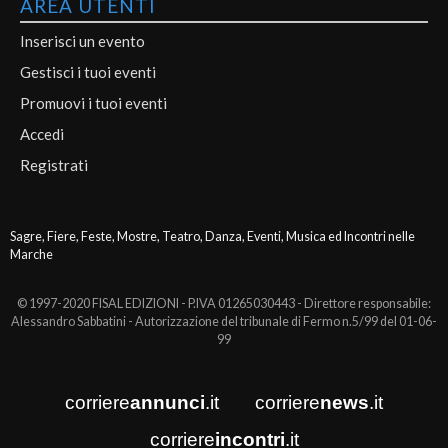
AREA UTENTI
Inserisci un evento
Gestisci i tuoi eventi
Promuovi i tuoi eventi
Accedi
Registrati
Sagre, Fiere, Feste, Mostre, Teatro, Danza, Eventi, Musica ed Incontri nelle
Marche
© 1997-2020 FISAL EDIZIONI - P.IVA 01265030443 - Direttore responsabile:
Alessandro Sabbatini - Autorizzazione del tribunale di Fermo n.5/99 del 01-06-
99
corriere
annunci
.it
corriere
news
.it
corriere
incontri
.it