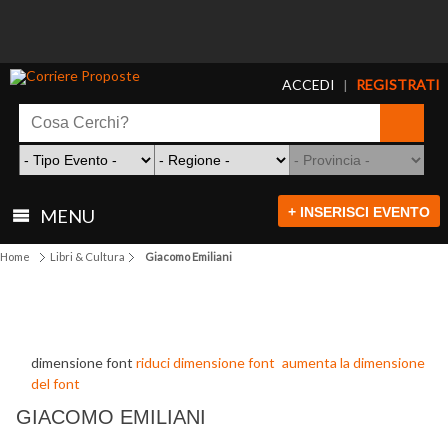
ACCEDI
REGISTRATI
|
+ INSERISCI EVENTO
MENU
Home
Libri & Cultura
Giacomo Emiliani
dimensione font
riduci dimensione font
aumenta la dimensione
del font
GIACOMO EMILIANI