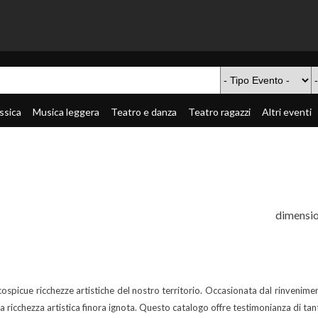
ssica
Musica leggera
Teatro e danza
Teatro ragazzi
Altri eventi
dimensio
spicue ricchezze artistiche del nostro territorio. Occasionata dal rinveniment
na ricchezza artistica finora ignota. Questo catalogo offre testimonianza di tant