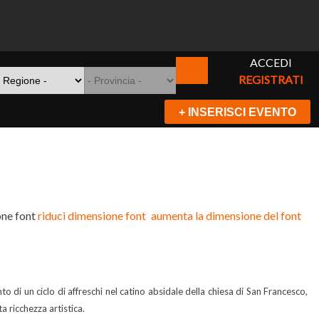
ACCEDI
REGISTRATI
+ INSERISCI EVENTO
ne font
riduci dimensione font
aumenta la dimensione del font
o di un ciclo di affreschi nel catino absidale della chiesa di San Francesco,
a ricchezza artistica.