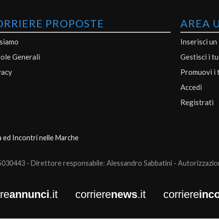
ORRIERE PROPOSTE
AREA 
 siamo
Inserisci un
ole Generali
Gestisci i t
vacy
Promuovi i 
Accedi
Registrati
a ed Incontri nelle Marche
0443 - Direttore responsabile: Alessandro Sabbatini - Autorizzazione
ere
annunci
.it
corriere
news
.it
corriere
inco