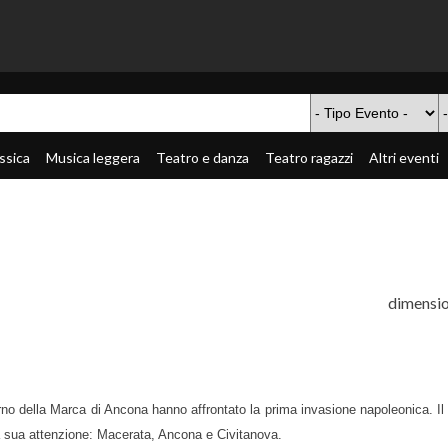
ssica
Musica leggera
Teatro e danza
Teatro ragazzi
Altri eventi
dimensio
rno della Marca di Ancona hanno affrontato la prima invasione napoleonica. Il 
la sua attenzione: Macerata, Ancona e Civitanova.