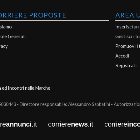
ORRIERE PROPOSTE
AREA 
 siamo
Inserisci un
ole Generali
Gestisci i t
vacy
Promuovi i 
Accedi
Registrati
a ed Incontri nelle Marche
0443 - Direttore responsabile: Alessandro Sabbatini - Autorizzazione
ere
annunci
.it
corriere
news
.it
corriere
inco