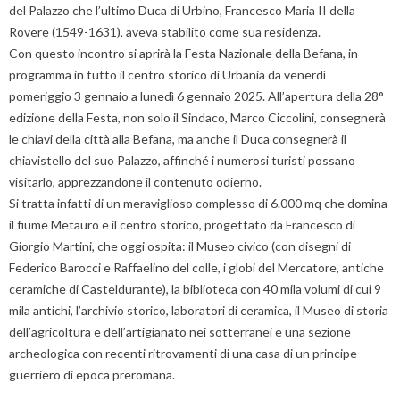
del Palazzo che l’ultimo Duca di Urbino, Francesco Maria II della
Rovere (1549-1631), aveva stabilito come sua residenza.
Con questo incontro si aprirà la Festa Nazionale della Befana, in
programma in tutto il centro storico di Urbania da venerdì
pomeriggio 3 gennaio a lunedì 6 gennaio 2025. All’apertura della 28°
edizione della Festa, non solo il Sindaco, Marco Ciccolini, consegnerà
le chiavi della città alla Befana, ma anche il Duca consegnerà il
chiavistello del suo Palazzo, affinché i numerosi turisti possano
visitarlo, apprezzandone il contenuto odierno.
Si tratta infatti di un meraviglioso complesso di 6.000 mq che domina
il fiume Metauro e il centro storico, progettato da Francesco di
Giorgio Martini, che oggi ospita: il Museo civico (con disegni di
Federico Barocci e Raffaelino del colle, i globi del Mercatore, antiche
ceramiche di Casteldurante), la biblioteca con 40 mila volumi di cui 9
mila antichi, l’archivio storico, laboratori di ceramica, il Museo di storia
dell’agricoltura e dell’artigianato nei sotterranei e una sezione
archeologica con recenti ritrovamenti di una casa di un principe
guerriero di epoca preromana.