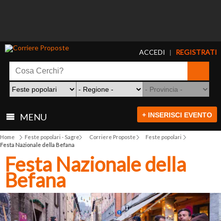
ACCEDI
REGISTRATI
|
+ INSERISCI EVENTO
MENU
Home
Feste popolari - Sagre
Corriere Proposte
Feste popolari
Festa Nazionale della Befana
Festa Nazionale della
Befana