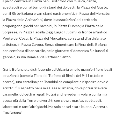
il palco centrale in Piazza San Cristoforo con musica, danze,
spettacoli e con attorno gli stand dei dolcetti; la Piazza del Gusto,
con il Risto-Befana e vari stand gastronomici, in Piazza del Mercato;
la Piazza delle Animazioni, dove le associazioni del territorio
propongono giochi per bambini, in Piazza Duomo; la Piazza delle
Sorprese, in Piazza Padella (oggi Largo P. Scirri), di fronte all’antico
Ponte dei Cocci; la Piazza del Mercatino, con stand di artigianato
artistico, in Piazza Cavour. Senza dimenticare la Fiera della Befana,
con centinaia di bancarelle, nelle giornate di domenica 5 e lunedì 6
gennaio, in Via Roma e Via Raffaello Sanzio
Già la Befana sta distribuendo ad Urbania e nelle maggiori fiere locali
e nazionali (come la Fiera del Turismo di Rimini del 9-11 ottobre
scorso), una cartolina per i bambini da compilare e rispedire dove è
scritto: “Ti aspetto nella mia Casa a Urbania, dove potrai ricevere
caramelle, dolcetti e regali. Potrai anche vedermi volare con la mia
scopa giù dalla Torre e divertirti con clown, musica, spettacoli,
laboratori e tanti altri giochi. Ma solo se sei stato buono. A presto.
Tua Befana”.