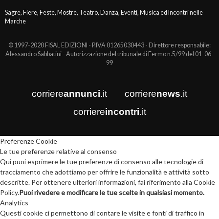
Sagre, Fiere, Feste, Mostre, Teatro, Danza, Eventi, Musica ed Incontri nelle
Marche
© 1997-2020 FISAL EDIZIONI - P.IVA 01265030443 - Direttore responsabile:
Alessandro Sabbatini - Autorizzazione del tribunale di Fermo n.5/99 del 01-06-
99
corriere
annunci
.it
corriere
news
.it
corriere
incontri
.it
Preferenze Cookie
Le tue preferenze relative al consenso
Qui puoi esprimere le tue preferenze di consenso alle tecnologie di
tracciamento che adottiamo per offrire le funzionalità e attività sotto
descritte. Per ottenere ulteriori informazioni, fai riferimento alla Cookie
Policy.
Puoi rivedere e modificare le tue scelte in qualsiasi momento.
Analytics
Questi cookie ci permettono di contare le visite e fonti di traffico in