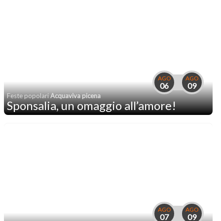
AGO
AGO
06
09
Feste popolari
Acquaviva picena
Sponsalia, un omaggio all’amore!
AGO
AGO
07
09