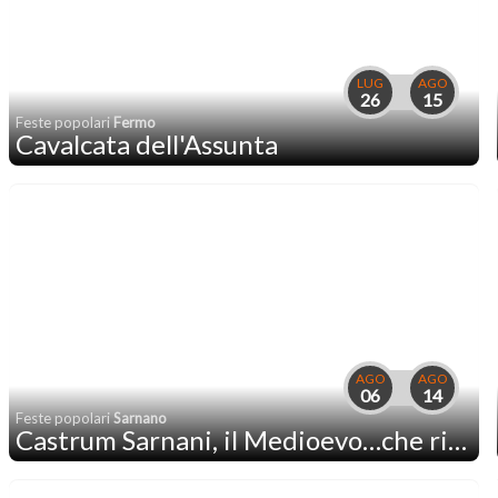
LUG
AGO
26
15
Feste popolari
Fermo
Cavalcata dell'Assunta
AGO
AGO
06
14
Feste popolari
Sarnano
Castrum Sarnani, il Medioevo…che ritorna