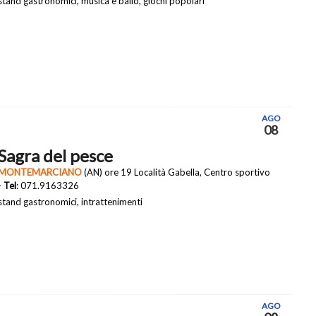
stand gastronomici, musica e ballo, giochi popolari
AGO
08
Sagra del pesce
MONTEMARCIANO
(AN) ore 19 Località Gabella, Centro sportivo
-
Tel
: 071.9163326
stand gastronomici, intrattenimenti
AGO