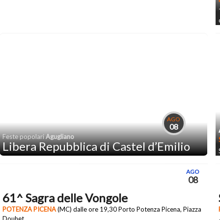
AGO
08
Feste popolari
Agugliano
Libera Repubblica di Castel d’Emilio
AGO
08
61^ Sagra delle Vongole
POTENZA PICENA
(MC) dalle ore 19,30 Porto Potenza Picena, Piazza
Douhet