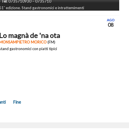
-
Tel
: 0735710930 – 0735710
51ˆ edizione. Stand gastronomici e intrattemimenti
AGO
08
Lo magnà de 'na ota
MONSAMPIETRO MORICO
(FM)
stand gastronomici con piatti tipici
nti
Fine