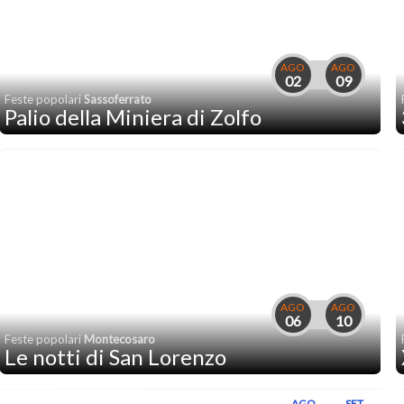
AGO
AGO
02
09
Feste popolari
Sassoferrato
Palio della Miniera di Zolfo
AGO
AGO
06
10
Feste popolari
Montecosaro
Le notti di San Lorenzo
AGO
SET