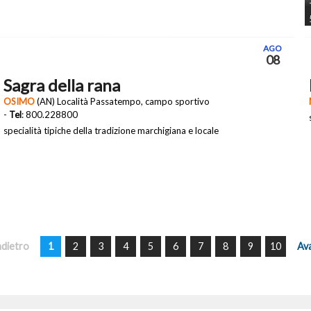
AGO
08
Sagra della rana
OSIMO
(AN) Località Passatempo, campo sportivo
-
Tel
: 800.228800
specialità tipiche della tradizione marchigiana e locale
ndietro
1
2
3
4
5
6
7
8
9
10
Ava