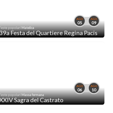
AGO
AGO
05
09
Feste popolari
Matelica
39a Festa del Quartiere Regina Pacis
AGO
AGO
06
10
Feste popolari
Massa fermana
XXIV Sagra del Castrato