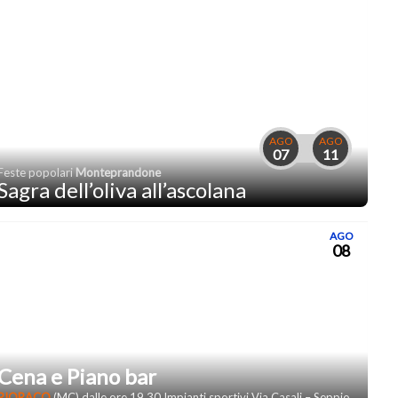
AGO
AGO
07
11
Feste popolari
Monteprandone
Sagra dell’oliva all’ascolana
AGO
08
Cena e Piano bar
PIORACO
(MC) dalle ore 19,30 Impianti sportivi Via Casali – Seppio