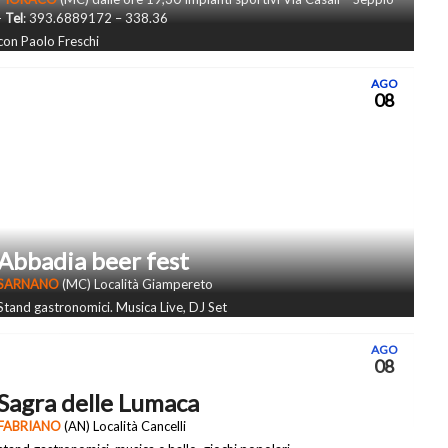
-
Tel
: 393.6889172 – 338.36
con Paolo Freschi
AGO
08
Abbadia beer fest
SARNANO
(MC) Località Giampereto
Stand gastronomici. Musica Live, DJ Set
AGO
08
Sagra delle Lumaca
FABRIANO
(AN) Località Cancelli