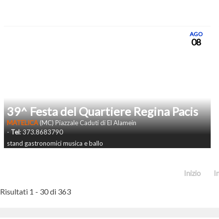
AGO
08
39^ Festa del Quartiere Regina Pacis
MATELICA
(MC) Piazzale Caduti di El Alamein
-
Tel
: 373.8683790
stand gastronomici musica e ballo
Inizio
I
Risultati 1 - 30 di 363