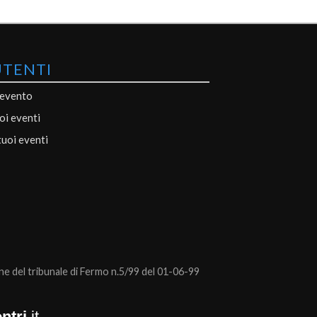
UTENTI
 evento
uoi eventi
tuoi eventi
 del tribunale di Fermo n.5/99 del 01-06-99
ntri
.it