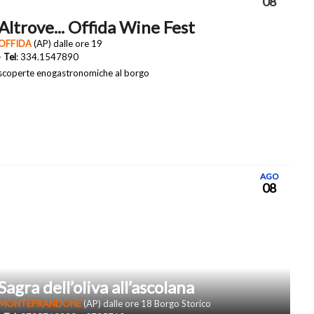
08
Altrove... Offida Wine Fest
OFFIDA
(AP) dalle ore 19
-
Tel
: 334.1547890
scoperte enogastronomiche al borgo
AGO
08
Sagra dell’oliva all’ascolana
MONTEPRANDONE
(AP) dalle ore 18 Borgo Storico