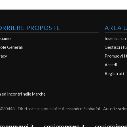
ORRIERE PROPOSTE
AREA 
 siamo
Inserisci un
ole Generali
Gestisci i t
vacy
Promuovi i 
Accedi
Registrati
a ed Incontri nelle Marche
0443 - Direttore responsabile: Alessandro Sabbatini - Autorizzazione
ere
annunci
.it
corriere
news
.it
corriere
inco