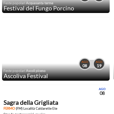
Feste popolari
Acquasanta terme
Festival del Fungo Porcino
AGO
AGO
08
19
Feste popolari
Ascoli piceno
Ascoliva Festival
AGO
08
Sagra della Grigliata
FERMO
(FM) Località Caldarette Ete