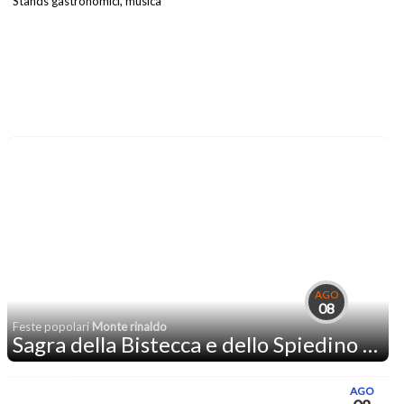
Stands gastronomici, musica
AGO
08
Feste popolari
Monte rinaldo
Sagra della Bistecca e dello Spiedino di Castrato
AGO