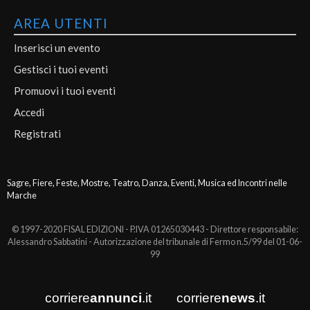
AREA UTENTI
Inserisci un evento
Gestisci i tuoi eventi
Promuovi i tuoi eventi
Accedi
Registrati
Sagre, Fiere, Feste, Mostre, Teatro, Danza, Eventi, Musica ed Incontri nelle
Marche
© 1997-2020 FISAL EDIZIONI - P.IVA 01265030443 - Direttore responsabile:
Alessandro Sabbatini - Autorizzazione del tribunale di Fermo n.5/99 del 01-06-
99
corriere
annunci
.it
corriere
news
.it