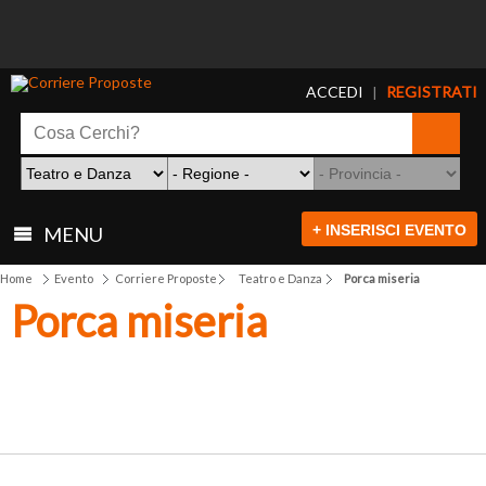
ACCEDI
REGISTRATI
|
+ INSERISCI EVENTO
MENU
Home
Evento
Corriere Proposte
Teatro e Danza
Porca miseria
Porca miseria