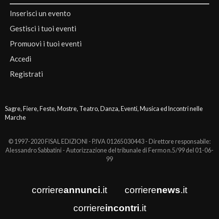
Inserisci un evento
Gestisci i tuoi eventi
Promuovi i tuoi eventi
Accedi
Registrati
Sagre, Fiere, Feste, Mostre, Teatro, Danza, Eventi, Musica ed Incontri nelle
Marche
© 1997-2020 FISAL EDIZIONI - P.IVA 01265030443 - Direttore responsabile:
Alessandro Sabbatini - Autorizzazione del tribunale di Fermo n.5/99 del 01-06-
99
corriere
annunci
.it
corriere
news
.it
corriere
incontri
.it