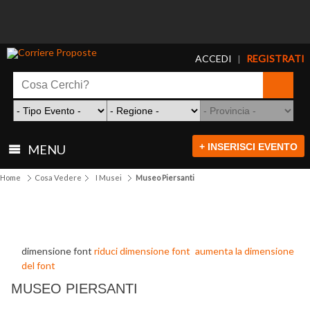
ACCEDI
REGISTRATI
|
+ INSERISCI EVENTO
MENU
Home
Cosa Vedere
I Musei
Museo Piersanti
dimensione font
riduci dimensione font
aumenta la dimensione
del font
MUSEO PIERSANTI