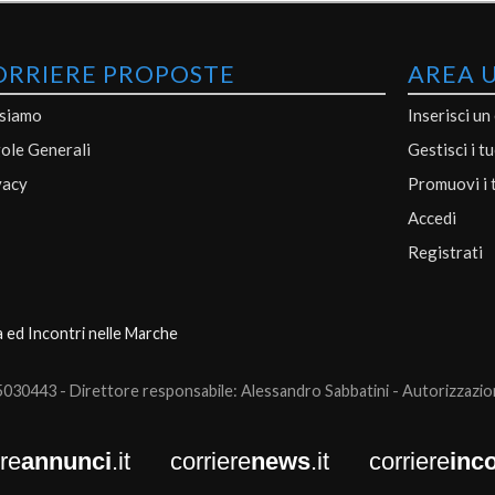
ORRIERE PROPOSTE
AREA 
 siamo
Inserisci un
ole Generali
Gestisci i t
vacy
Promuovi i 
Accedi
Registrati
a ed Incontri nelle Marche
0443 - Direttore responsabile: Alessandro Sabbatini - Autorizzazione
ere
annunci
.it
corriere
news
.it
corriere
inco