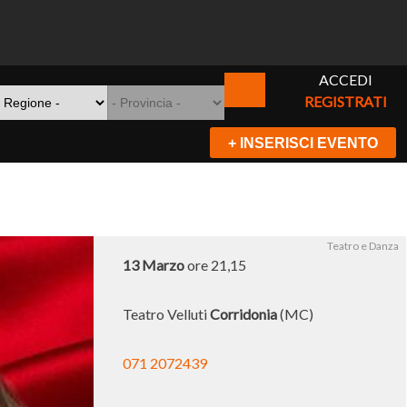
ACCEDI
REGISTRATI
+ INSERISCI EVENTO
Teatro e Danza
13 Marzo
ore 21,15
Teatro Velluti
Corridonia
(MC)
071 2072439