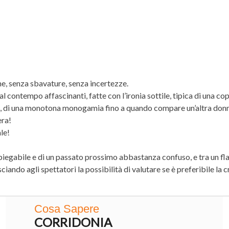
me, senza sbavature, senza incertezze.
al contempo affascinanti, fatte con l’ironia sottile, tipica di una c
ine, di una monotona monogamia fino a quando compare un’altra don
era!
le!
nspiegabile e di un passato prossimo abbastanza confuso, e tra un fl
sciando agli spettatori la possibilità di valutare se è preferibile la 
Cosa Sapere
CORRIDONIA