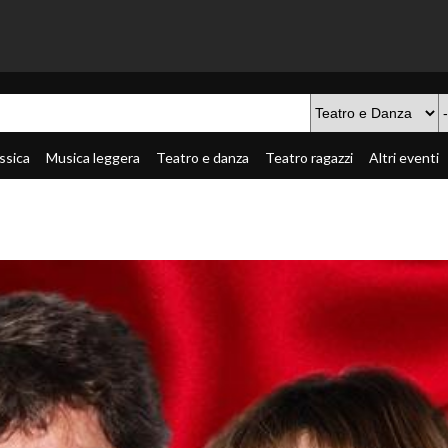
ssica
Musica leggera
Teatro e danza
Teatro ragazzi
Altri eventi