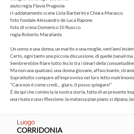
aiuto regia Flavia Prugnola
ri-addatamento scene Livia Barberini e Chiara Marasco
foto fondale Alessandro de Luca Rapone
foto di scena Domenico Di Ruocco
regia Roberto Marafante
Un uomo e una donna, un marito e una moglie, vent’anni insie
Certo, ogni tanto una piccola discussione, di quelle banali ma 
Sembrerebbe filare tutto liscio tra i binari della consuetud
Ma non una qualsiasi, una donna giovane, affascinante, strani
Soprattutto compare all’improvviso nel loro letto matrimonia
“Cara non è come credi… giuro, ti posso spiegare!”
È da qui che comincia la nostra storia, fatta di un presente i
una risata e una riflessione, la matassa pian piano si dipana, la
Luogo
CORRIDONIA