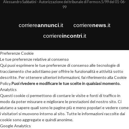
Alessandro Sabbatini - Autorizzazione del tribunale di Fermo n.5/99 del 01-06-
99
corriere
annunci
.it
corriere
news
.it
corriere
incontri
.it
Preferenze Cookie
Le tue preferenze relative al consenso
Qui puoi esprimere le tue preferenze di consenso alle tecnologie di
tracciamento che adottiamo per offrire le funzionalità e attività sotto
descritte. Per ottenere ulteriori informazioni, fai riferimento alla Cookie
Policy.
Puoi rivedere e modificare le tue scelte in qualsiasi momento.
Analytics
Questi cookie ci permettono di contare le visite e fonti di traffico in
modo da poter misurare e migliorare le prestazioni del nostro sito. Ci
aiutano a sapere quali sono le pagine più e meno popolari e vedere come
i visitatori si muovono intorno al sito. Tutte le informazioni raccolte dai
cookie sono aggregate e quindi anonime.
Google Analytics