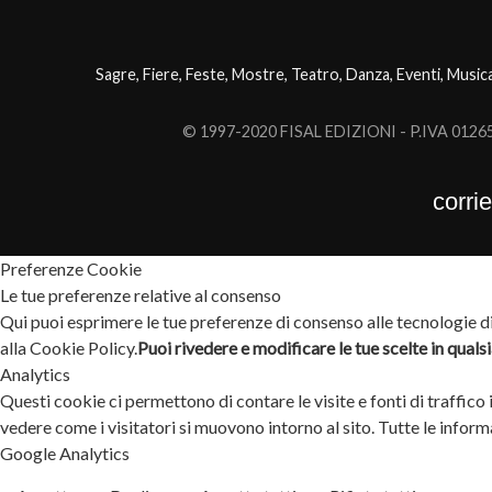
Sagre, Fiere, Feste, Mostre, Teatro, Danza, Eventi, Music
© 1997-2020 FISAL EDIZIONI - P.IVA 0126503
corri
Preferenze Cookie
Le tue preferenze relative al consenso
Qui puoi esprimere le tue preferenze di consenso alle tecnologie di 
alla Cookie Policy.
Puoi rivedere e modificare le tue scelte in qual
Analytics
Questi cookie ci permettono di contare le visite e fonti di traffico
vedere come i visitatori si muovono intorno al sito. Tutte le info
Google Analytics