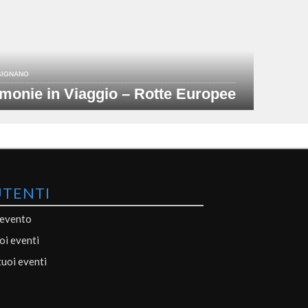
SIGNANO
monie in Viaggio – Rotte Europee
UTENTI
 evento
uoi eventi
tuoi eventi