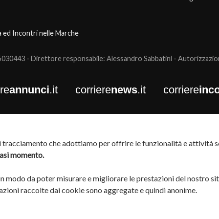
a ed Incontri nelle Marche
0443 - Direttore responsabile: Alessandro Sabbatini - Autorizzazione
ere
annunci
.it
corriere
news
.it
corriere
inco
tracciamento che adottiamo per offrire le funzionalità e attività so
siasi momento.
 in modo da poter misurare e migliorare le prestazioni del nostro si
rmazioni raccolte dai cookie sono aggregate e quindi anonime.