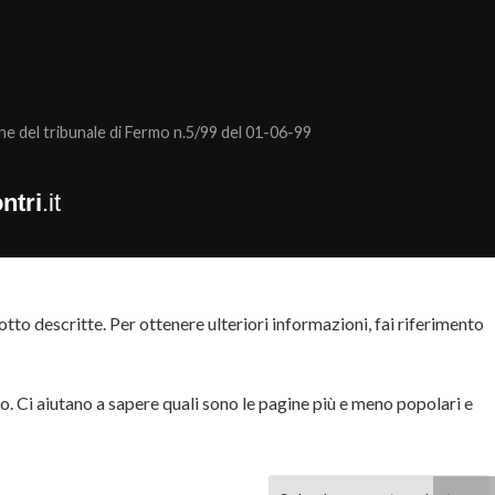
 del tribunale di Fermo n.5/99 del 01-06-99
ntri
.it
tto descritte. Per ottenere ulteriori informazioni, fai riferimento
to. Ci aiutano a sapere quali sono le pagine più e meno popolari e