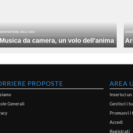
MONTEFIORE DELL'ASO
COS
Musica da camera, un volo dell'anima
Ar
ORRIERE PROPOSTE
AREA 
 siamo
Inserisci un
ole Generali
Gestisci i t
vacy
Promuovi i 
Accedi
Registrati