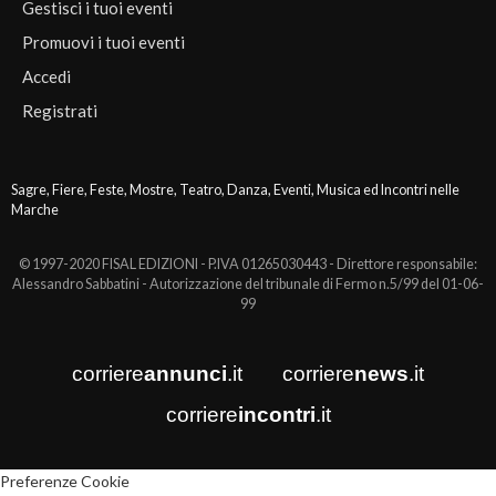
Gestisci i tuoi eventi
Promuovi i tuoi eventi
Accedi
Registrati
Sagre, Fiere, Feste, Mostre, Teatro, Danza, Eventi, Musica ed Incontri nelle
Marche
© 1997-2020 FISAL EDIZIONI - P.IVA 01265030443 - Direttore responsabile:
Alessandro Sabbatini - Autorizzazione del tribunale di Fermo n.5/99 del 01-06-
99
corriere
annunci
.it
corriere
news
.it
corriere
incontri
.it
Preferenze Cookie