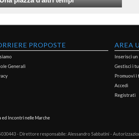
Una piazza d'altri tempi
ORRIERE PROPOSTE
AREA 
 siamo
Inserisci un
ole Generali
Gestisci i t
vacy
Promuovi i 
Accedi
Registrati
a ed Incontri nelle Marche
0443 - Direttore responsabile: Alessandro Sabbatini - Autorizzazione