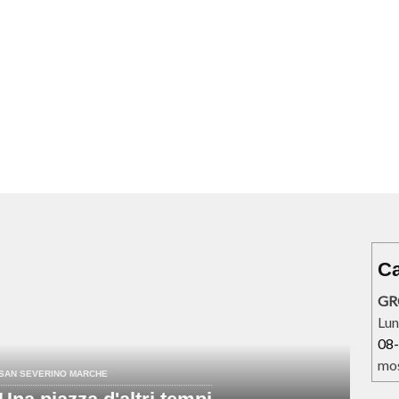
Ca
GR
Lun
08
mos
SAN SEVERINO MARCHE