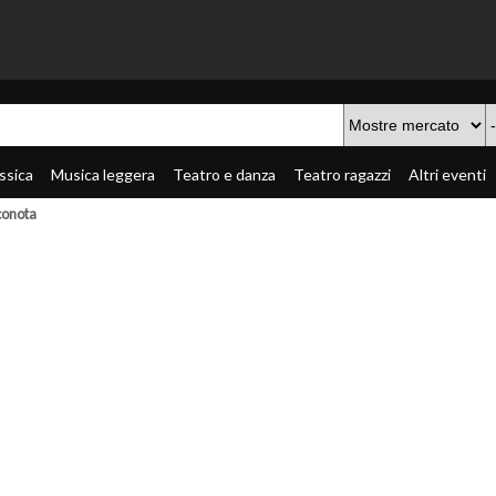
ssica
Musica leggera
Teatro e danza
Teatro ragazzi
Altri eventi
conota