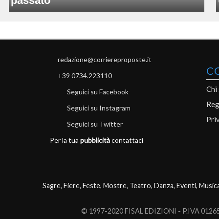
passato
redazione@corriereproposte.it
C
+39 0734.223110
Chi
Seguici su Facebook
Reg
Seguici su Instagram
Pri
Seguici su Twitter
Per la tua
pubblicità
contattaci
Sagre, Fiere, Feste, Mostre, Teatro, Danza, Eventi, Music
© 1997-2020 FISAL EDIZIONI - P.IVA 0126503