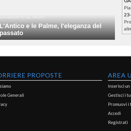
GA
Pia
23
SAN BENEDETTO DEL TRONTO
Pro
L'Antico e le Palme, l'eleganza del
ali
passato
ORRIERE PROPOSTE
AREA 
 siamo
Inserisci un
ole Generali
Gestisci i t
vacy
Promuovi i 
Accedi
Registrati