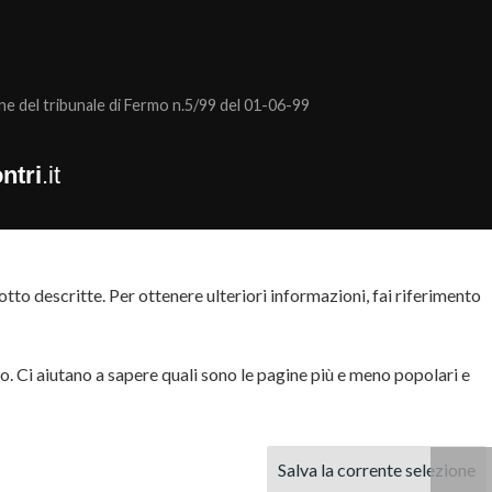
 del tribunale di Fermo n.5/99 del 01-06-99
ntri
.it
tto descritte. Per ottenere ulteriori informazioni, fai riferimento
to. Ci aiutano a sapere quali sono le pagine più e meno popolari e
Salva la corrente selezione