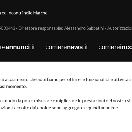
a ed Incontri nelle Marche
0443 - Direttore responsabile: Alessandro Sabbatini - Autorizzazione
ere
annunci
.it
corriere
news
.it
corriere
inco
tracciamento che adottiamo per offrire le funzionalità e attività so
siasi momento.
 in modo da poter misurare e migliorare le prestazioni del nostro si
rmazioni raccolte dai cookie sono aggregate e quindi anonime.