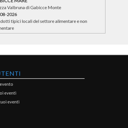
BICCE MARE
zza Valbruna di Gabicce Monte
-08-2026
dotti tipici locali del settore alimentare e non
mentare
UTENTI
 evento
uoi eventi
tuoi eventi