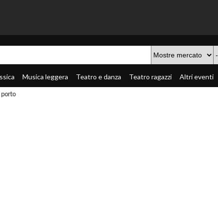
ssica
Musica leggera
Teatro e danza
Teatro ragazzi
Altri eventi
 porto