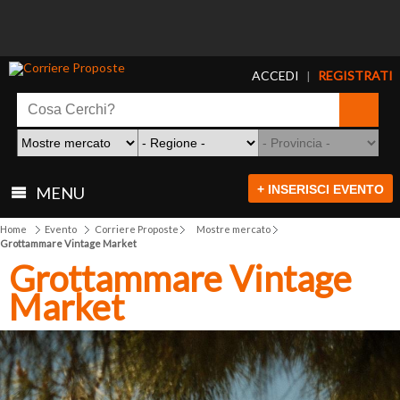
ACCEDI
REGISTRATI
|
+ INSERISCI EVENTO
MENU
Home
Evento
Corriere Proposte
Mostre mercato
Grottammare Vintage Market
Grottammare Vintage
Market