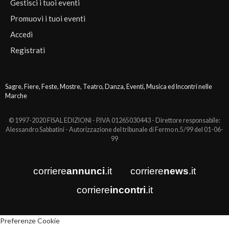
Gestisci i tuoi eventi
Promuovi i tuoi eventi
Accedi
Registrati
Sagre, Fiere, Feste, Mostre, Teatro, Danza, Eventi, Musica ed Incontri nelle
Marche
© 1997-2020 FISAL EDIZIONI - P.IVA 01265030443 - Direttore responsabile:
Alessandro Sabbatini - Autorizzazione del tribunale di Fermo n.5/99 del 01-06-
99
corriere
annunci
.it
corriere
news
.it
corriere
incontri
.it
Preferenze Cookie