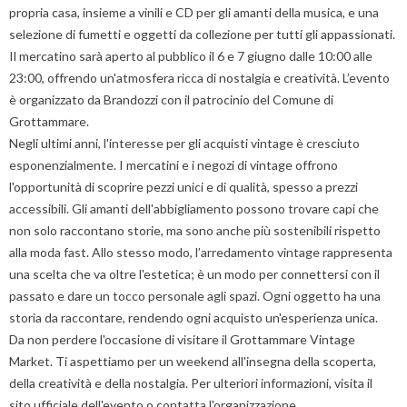
propria casa, insieme a vinili e CD per gli amanti della musica, e una
selezione di fumetti e oggetti da collezione per tutti gli appassionati.
Il mercatino sarà aperto al pubblico il 6 e 7 giugno dalle 10:00 alle
23:00, offrendo un'atmosfera ricca di nostalgia e creatività. L’evento
è organizzato da Brandozzi con il patrocinio del Comune di
Grottammare.
Negli ultimi anni, l'interesse per gli acquisti vintage è cresciuto
esponenzialmente. I mercatini e i negozi di vintage offrono
l'opportunità di scoprire pezzi unici e di qualità, spesso a prezzi
accessibili. Gli amanti dell'abbigliamento possono trovare capi che
non solo raccontano storie, ma sono anche più sostenibili rispetto
alla moda fast. Allo stesso modo, l’arredamento vintage rappresenta
una scelta che va oltre l'estetica; è un modo per connettersi con il
passato e dare un tocco personale agli spazi. Ogni oggetto ha una
storia da raccontare, rendendo ogni acquisto un'esperienza unica.
Da non perdere l'occasione di visitare il Grottammare Vintage
Market. Ti aspettiamo per un weekend all'insegna della scoperta,
della creatività e della nostalgia. Per ulteriori informazioni, visita il
sito ufficiale dell'evento o contatta l'organizzazione.