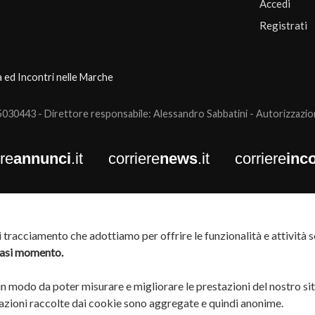
Accedi
Registrati
a ed Incontri nelle Marche
0443 - Direttore responsabile: Alessandro Sabbatini - Autorizzazione
ere
annunci
.it
corriere
news
.it
corriere
inco
tracciamento che adottiamo per offrire le funzionalità e attività so
siasi momento.
 in modo da poter misurare e migliorare le prestazioni del nostro si
rmazioni raccolte dai cookie sono aggregate e quindi anonime.