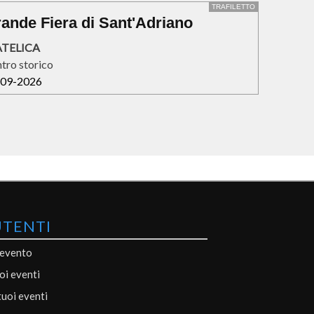
TRAFILETTO
ande Fiera di Sant'Adriano
TELICA
tro storico
-09-2026
UTENTI
 evento
uoi eventi
tuoi eventi