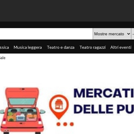
ssica
Musica leggera
Teatro e danza
Teatro ragazzi
Altri eventi
Sale