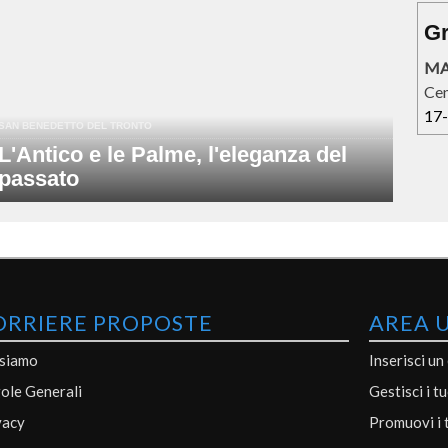
Gr
MA
Cen
17
SAN BENEDETTO DEL TRONTO
L'Antico e le Palme, l'eleganza del
passato
ORRIERE PROPOSTE
AREA 
 siamo
Inserisci un
ole Generali
Gestisci i t
vacy
Promuovi i 