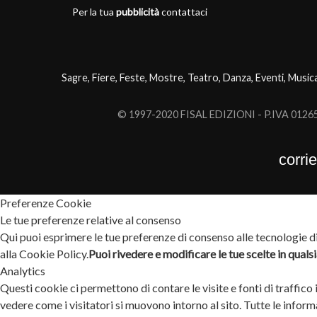
Per la tua
pubblicità
contattaci
Sagre, Fiere, Feste, Mostre, Teatro, Danza, Eventi, Music
© 1997-2020 FISAL EDIZIONI - P.IVA 0126503
corri
Preferenze Cookie
Le tue preferenze relative al consenso
Qui puoi esprimere le tue preferenze di consenso alle tecnologie di 
alla Cookie Policy.
Puoi rivedere e modificare le tue scelte in qual
Analytics
Questi cookie ci permettono di contare le visite e fonti di traffico
vedere come i visitatori si muovono intorno al sito. Tutte le info