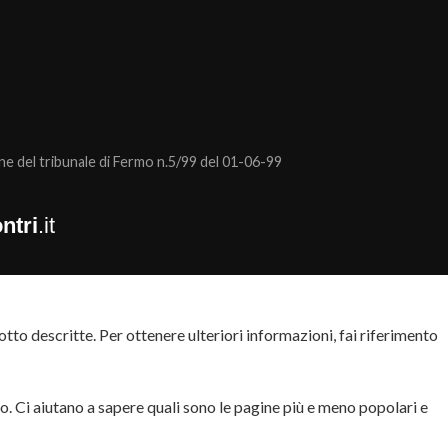
 del tribunale di Fermo n.5/99 del 01-06-99
ntri
.it
tto descritte. Per ottenere ulteriori informazioni, fai riferimento
to. Ci aiutano a sapere quali sono le pagine più e meno popolari e