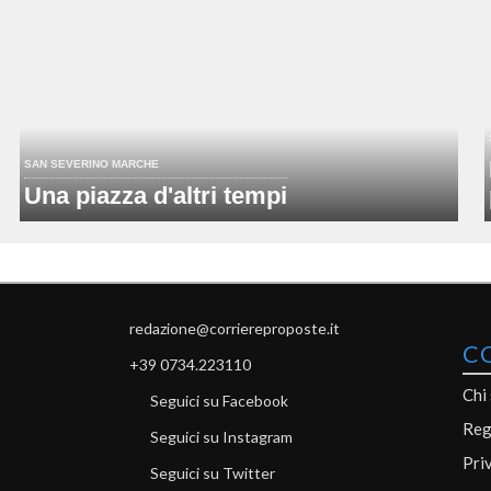
SAN SEVERINO MARCHE
Una piazza d'altri tempi
redazione@corriereproposte.it
C
+39 0734.223110
Chi
Seguici su Facebook
Reg
Seguici su Instagram
Pri
Seguici su Twitter