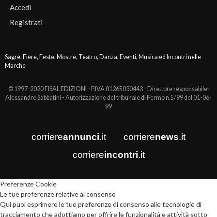
Accedi
Registrati
Sagre, Fiere, Feste, Mostre, Teatro, Danza, Eventi, Musica ed Incontri nelle
Marche
© 1997-2020 FISAL EDIZIONI - P.IVA 01265030443 - Direttore responsabile:
Alessandro Sabbatini - Autorizzazione del tribunale di Fermo n.5/99 del 01-06-
99
corriere
annunci
.it
corriere
news
.it
corriere
incontri
.it
Preferenze Cookie
Le tue preferenze relative al consenso
Qui puoi esprimere le tue preferenze di consenso alle tecnologie di
tracciamento che adottiamo per offrire le funzionalità e attività sotto