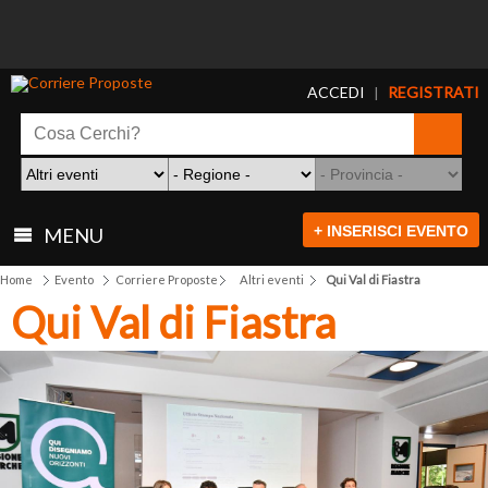
ACCEDI
REGISTRATI
|
+ INSERISCI EVENTO
MENU
Home
Evento
Corriere Proposte
Altri eventi
Qui Val di Fiastra
Qui Val di Fiastra