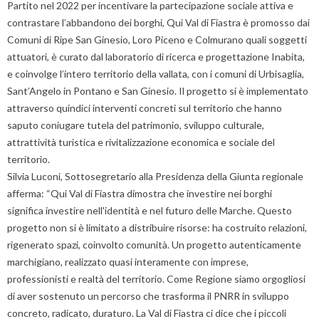
Partito nel 2022 per incentivare la partecipazione sociale attiva e
contrastare l’abbandono dei borghi, Qui Val di Fiastra è promosso dai
Comuni di Ripe San Ginesio, Loro Piceno e Colmurano quali soggetti
attuatori, è curato dal laboratorio di ricerca e progettazione Inabita,
e coinvolge l’intero territorio della vallata, con i comuni di Urbisaglia,
Sant’Angelo in Pontano e San Ginesio. Il progetto si è implementato
attraverso quindici interventi concreti sul territorio che hanno
saputo coniugare tutela del patrimonio, sviluppo culturale,
attrattività turistica e rivitalizzazione economica e sociale del
territorio.
Silvia Luconi, Sottosegretario alla Presidenza della Giunta regionale
afferma: “Qui Val di Fiastra dimostra che investire nei borghi
significa investire nell'identità e nel futuro delle Marche. Questo
progetto non si è limitato a distribuire risorse: ha costruito relazioni,
rigenerato spazi, coinvolto comunità. Un progetto autenticamente
marchigiano, realizzato quasi interamente con imprese,
professionisti e realtà del territorio. Come Regione siamo orgogliosi
di aver sostenuto un percorso che trasforma il PNRR in sviluppo
concreto, radicato, duraturo. La Val di Fiastra ci dice che i piccoli