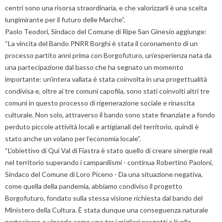
centri sono una risorsa straordinaria, e che valorizzarli è una scelta
lungimirante per il futuro delle Marche”.
Paolo Teodori, Sindaco del Comune di Ripe San Ginesio aggiunge:
“La vincita del Bando PNRR Borghi è stata il coronamento di un
processo partito anni prima con Borgofuturo, un’esperienza nata da
una partecipazione dal basso che ha segnato un momento
importante: un’intera vallata è stata coinvolta in una progettualità
condivisa e, oltre ai tre comuni capofila, sono stati coinvolti altri tre
comuni in questo processo di rigenerazione sociale e rinascita
culturale. Non solo, attraverso il bando sono state finanziate a fondo
perduto piccole attività locali e artigianali del territorio, quindi è
stato anche un volano per l’economia locale”.
“L’obiettivo di Qui Val di Fiastra è stato quello di creare sinergie reali
nel territorio superando i campanilismi - continua Robertino Paoloni,
Sindaco del Comune di Loro Piceno - Da una situazione negativa,
come quella della pandemia, abbiamo condiviso il progetto
Borgofuturo, fondato sulla stessa visione richiesta dal bando del
Ministero della Cultura. È stata dunque una conseguenza naturale
partecipare e vincerlo come uno tra i migliori progetti a livello