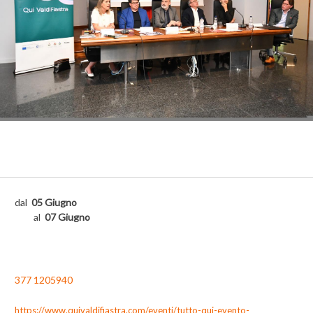
dal
05 Giugno
al
07 Giugno
377 1205940
https://www.quivaldifiastra.com/eventi/tutto-qui-evento-