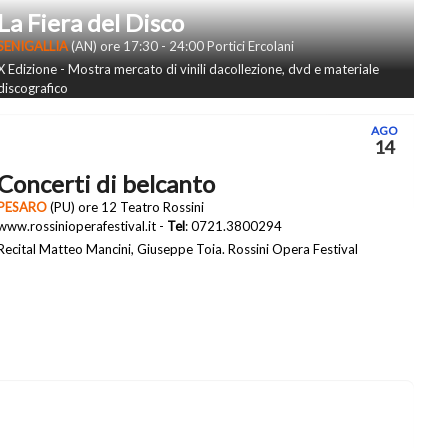
La Fiera del Disco
SENIGALLIA
(AN) ore 17:30 - 24:00 Portici Ercolani
X Edizione - Mostra mercato di vinili dacollezione, dvd e materiale
discografico
AGO
14
Concerti di belcanto
PESARO
(PU) ore 12 Teatro Rossini
www.rossinioperafestival.it -
Tel
: 0721.3800294
Recital Matteo Mancini, Giuseppe Toia. Rossini Opera Festival