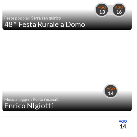
AGO
AGO
13
16
Feste popolari
Serra san quirico
48^ Festa Rurale a Domo
AGO
14
Musica Leggera
Porto recanati
Enrico NIgiotti
AGO
14