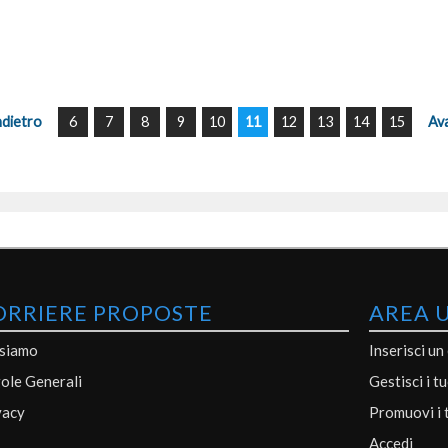
ndietro
6
7
8
9
10
11
12
13
14
15
Ava
ORRIERE PROPOSTE
AREA 
 siamo
Inserisci un
ole Generali
Gestisci i t
vacy
Promuovi i 
Accedi