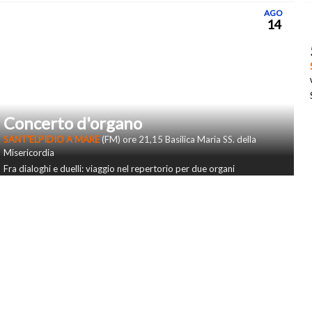
AGO
14
Concerto d'organo
SANT'ELPIDIO A MARE
(FM) ore 21,15 Basilica Maria SS. della
Misericordia
Fra dialoghi e duelli: viaggio nel repertorio per due organi