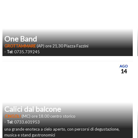
One Band
GROTTAMMARE
(AP) ore 21,30 Piazza Fazzini
-
Tel
: 0735.739245
AGO
14
Calici dal balcone
CINGOLI
(MC) ore 18.00 centro storico
-
Tel
: 0733.601953
una grande enoteca a cielo aperto, con percorsi di degustazione,
musica e stand gastronomici