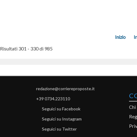
Inizio
I
Risultati 301 - 330 di 985
redazione@corriereproposte.it
C
+39 0734.223110
Chi
Seguici su Facebook
Reg
Seguici su Instagram
Pri
Seguici su Twitter