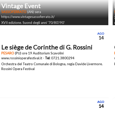
Vintage Event
SASSOFERRATO
(AN) sera
https://www.vintagesassoferrato.it/
XVII edizione. Suond degli anni '70/80'/90'
AGO
14
Le siège de Corinthe di G. Rossini
PESARO
(PU) ore 19 Auditorium Scavolini
www.rossinioperafestival.it -
Tel
: 0721.3800294
Orchestra del Teatro Comunale di Bologna, regia Davide Livermore.
Rossini Opera Festival
AGO
14