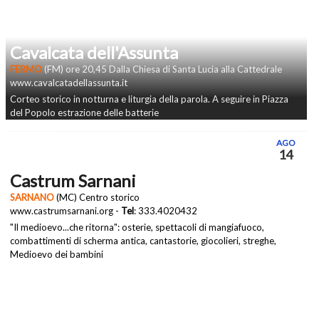
Cavalcata dell'Assunta
FERMO
(FM) ore 20,45 Dalla Chiesa di Santa Lucia alla Cattedrale
www.cavalcatadellassunta.it
Corteo storico in notturna e liturgia della parola. A seguire in Piazza
del Popolo estrazione delle batterie
AGO
14
Castrum Sarnani
SARNANO
(MC) Centro storico
www.castrumsarnani.org -
Tel
: 333.4020432
"Il medioevo...che ritorna": osterie, spettacoli di mangiafuoco,
combattimenti di scherma antica, cantastorie, giocolieri, streghe,
Medioevo dei bambini