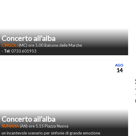
Concerto all’alba
CINGOLI
(MC) ore 5.00 Balcone delle Marche
-
Tel
: 0733.601953
AGO
14
Concerto all’alba
NUMANA
(AN) ore 5.15 Piazza Nuova
un incantevole scenario per sinfonie di grande emozione