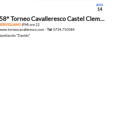
AGO
14
58° Torneo Cavalleresco Castel Clementino
SERVIGLIANO
(FM) ore 22
www.torneocavalleresco.com -
Tel
: 0734.750584
Spettacolo "Dantès"