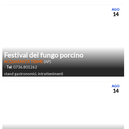
AGO
14
Festival del fungo porcino
ACQUASANTA TERME
(AP)
-
Tel
: 0736.801262
stand gastronomici, intrattenimenti
AGO
14