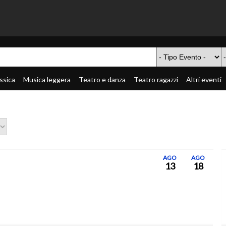
ssica
Musica leggera
Teatro e danza
Teatro ragazzi
Altri eventi
AGO
AGO
13
18