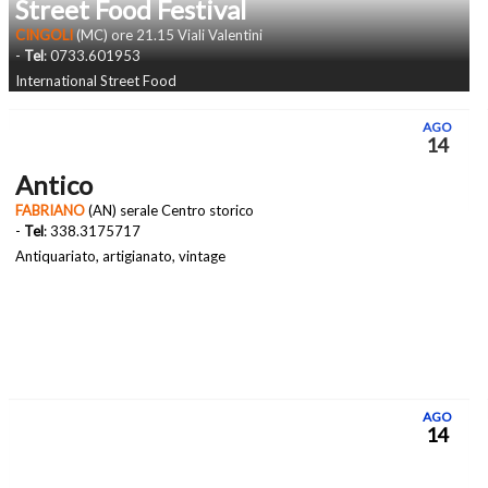
Street Food Festival
CINGOLI
(MC) ore 21.15 Viali Valentini
-
Tel
: 0733.601953
International Street Food
AGO
14
Antico
FABRIANO
(AN) serale Centro storico
-
Tel
: 338.3175717
Antiquariato, artigianato, vintage
AGO
14