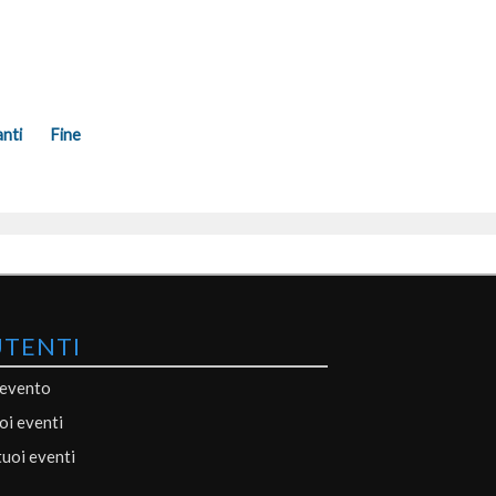
nti
Fine
UTENTI
 evento
uoi eventi
tuoi eventi