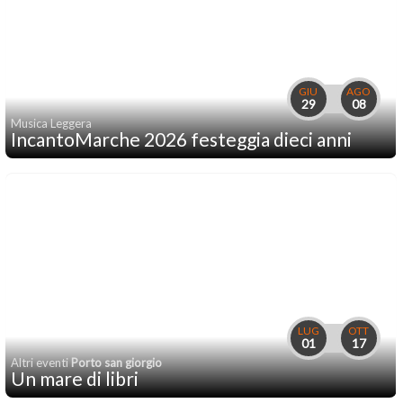
GIU
AGO
29
08
Musica Leggera
IncantoMarche 2026 festeggia dieci anni
LUG
OTT
01
17
Altri eventi
Porto san giorgio
Un mare di libri