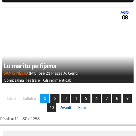
AGO
08
Lu maritu pe fijama
SAN GINESIO
(MC) ore 21 Piazza A. Gentili
Compagnia Teatrale ``Gli indimenticabili``
Inizio
Indietro
1
2
3
4
5
6
7
8
9
10
Avanti
Fine
Risultati 1 - 30 di 953