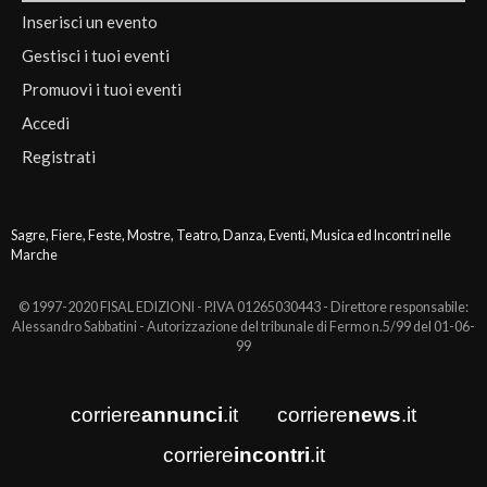
Inserisci un evento
Gestisci i tuoi eventi
Promuovi i tuoi eventi
Accedi
Registrati
Sagre, Fiere, Feste, Mostre, Teatro, Danza, Eventi, Musica ed Incontri nelle
Marche
© 1997-2020 FISAL EDIZIONI - P.IVA 01265030443 - Direttore responsabile:
Alessandro Sabbatini - Autorizzazione del tribunale di Fermo n.5/99 del 01-06-
99
corriere
annunci
.it
corriere
news
.it
corriere
incontri
.it