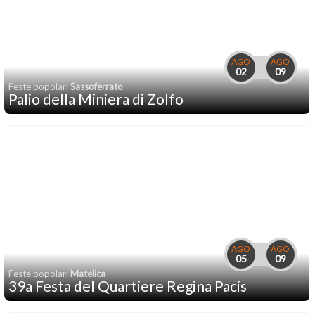
AGO
AGO
02
09
Feste popolari
Sassoferrato
Palio della Miniera di Zolfo
AGO
AGO
05
09
Feste popolari
Matelica
39a Festa del Quartiere Regina Pacis