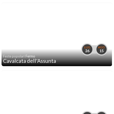
LUG
AGO
26
15
Feste popolari
Fermo
Cavalcata dell'Assunta