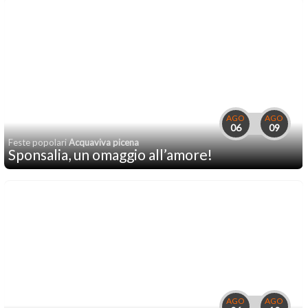
AGO
AGO
06
09
Feste popolari
Acquaviva picena
Sponsalia, un omaggio all’amore!
AGO
AGO