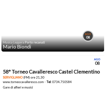
AGO
08
Musica Leggera
Porto recanati
Mario Biondi
AGO
08
58° Torneo Cavalleresco Castel Clementino
SERVIGLIANO
(FM) ore 21,30
www.torneocavalleresco.com -
Tel
: 0734.750584
Gare di alfieri e musici