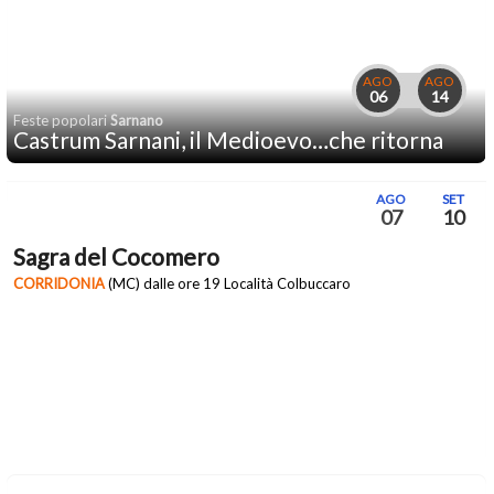
AGO
AGO
06
14
Feste popolari
Sarnano
Castrum Sarnani, il Medioevo…che ritorna
AGO
SET
07
10
Sagra del Cocomero
CORRIDONIA
(MC) dalle ore 19 Località Colbuccaro