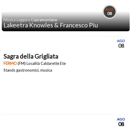
AGO
08
Musica Leggera
Cupramontana
Lakeetra Knowles & Francesco Pìu
AGO
08
Sagra della Grigliata
FERMO
(FM) Località Caldarette Ete
Stands gastronomici, musica
AGO
08