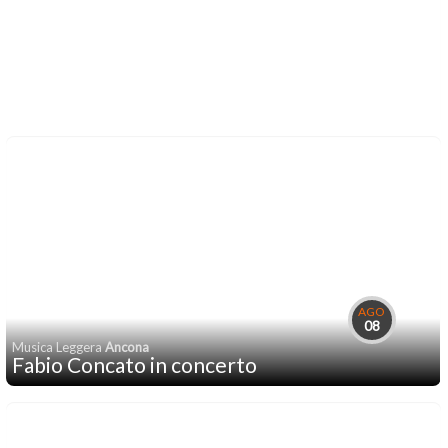
AGO
08
Musica Leggera
Ancona
Fabio Concato in concerto