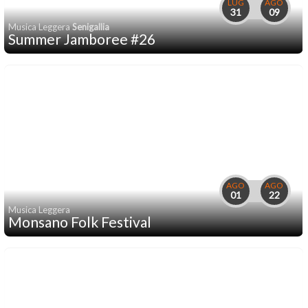
LUG
AGO
31
09
Musica Leggera
Senigallia
Summer Jamboree #26
AGO
AGO
01
22
Musica Leggera
Monsano Folk Festival