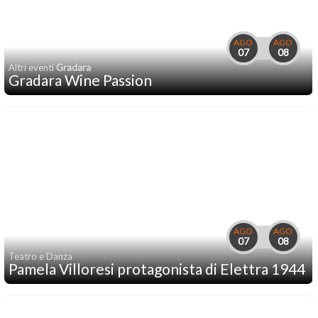
AGO
AGO
07
08
Altri eventi
Gradara
Gradara Wine Passion
AGO
AGO
07
08
Teatro e Danza
Pamela Villoresi protagonista di Elettra 1944