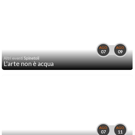
AGO
AGO
07
09
Altri eventi
Spinetoli
L'arte non è acqua
AGO
AGO
07
11