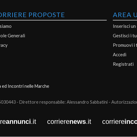
ORRIERE PROPOSTE
AREA 
 siamo
Inserisci un
ole Generali
Gestisci i t
vacy
Promuovi i 
Accedi
Registrati
a ed Incontri nelle Marche
0443 - Direttore responsabile: Alessandro Sabbatini - Autorizzazione
ere
annunci
.it
corriere
news
.it
corriere
inco