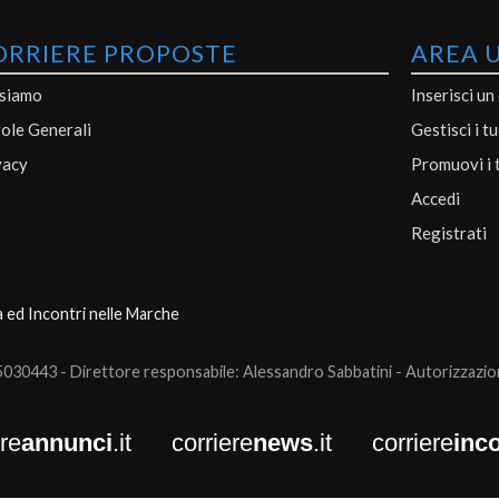
ORRIERE PROPOSTE
AREA 
 siamo
Inserisci un
ole Generali
Gestisci i t
vacy
Promuovi i 
Accedi
Registrati
a ed Incontri nelle Marche
0443 - Direttore responsabile: Alessandro Sabbatini - Autorizzazione
ere
annunci
.it
corriere
news
.it
corriere
inco