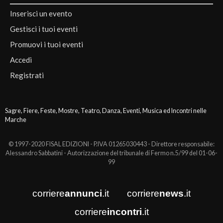
Inserisci un evento
Gestisci i tuoi eventi
Promuovi i tuoi eventi
Accedi
Registrati
Sagre, Fiere, Feste, Mostre, Teatro, Danza, Eventi, Musica ed Incontri nelle
Marche
© 1997-2020 FISAL EDIZIONI - P.IVA 01265030443 - Direttore responsabile:
Alessandro Sabbatini - Autorizzazione del tribunale di Fermo n.5/99 del 01-06-
99
corriere
annunci
.it
corriere
news
.it
corriere
incontri
.it