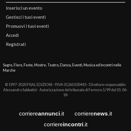
Inserisci un evento
Gestisci i tuoi eventi
Promuovi i tuoi eventi
Accedi
Registrati
Sagre, Fiere, Feste, Mostre, Teatro, Danza, Eventi, Musica ed Incontri nelle
Marche
© 1997-2020 FISAL EDIZIONI - P.IVA 01265030443 - Direttore responsabile:
Alessandro Sabbatini - Autorizzazione del tribunale di Fermo n.5/99 del 01-06-
99
corriere
annunci
.it
corriere
news
.it
corriere
incontri
.it