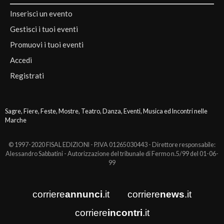
Inserisci un evento
Gestisci i tuoi eventi
Promuovi i tuoi eventi
Accedi
Registrati
Sagre, Fiere, Feste, Mostre, Teatro, Danza, Eventi, Musica ed Incontri nelle
Marche
© 1997-2020 FISAL EDIZIONI - P.IVA 01265030443 - Direttore responsabile:
Alessandro Sabbatini - Autorizzazione del tribunale di Fermo n.5/99 del 01-06-
99
corriere
annunci
.it
corriere
news
.it
corriere
incontri
.it