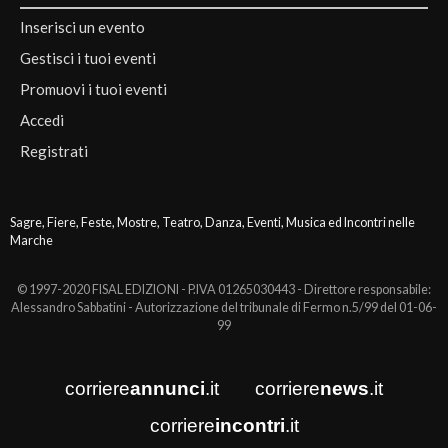
Inserisci un evento
Gestisci i tuoi eventi
Promuovi i tuoi eventi
Accedi
Registrati
Sagre, Fiere, Feste, Mostre, Teatro, Danza, Eventi, Musica ed Incontri nelle
Marche
© 1997-2020 FISAL EDIZIONI - P.IVA 01265030443 - Direttore responsabile:
Alessandro Sabbatini - Autorizzazione del tribunale di Fermo n.5/99 del 01-06-
99
corriere
annunci
.it
corriere
news
.it
corriere
incontri
.it