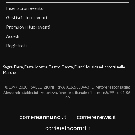
Inserisci un evento
Gestisci i tuoi eventi
Promuovi i tuoi eventi
Accedi
Registrati
Sagre, Fiere, Feste, Mostre, Teatro, Danza, Eventi, Musica ed Incontri nelle
Marche
© 1997-2020 FISAL EDIZIONI - P.IVA 01265030443 - Direttore responsabile:
Alessandro Sabbatini - Autorizzazione del tribunale di Fermo n.5/99 del 01-06-
99
corriere
annunci
.it
corriere
news
.it
corriere
incontri
.it