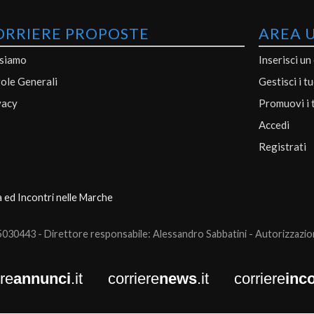
ORRIERE PROPOSTE
AREA 
 siamo
Inserisci un
ole Generali
Gestisci i t
vacy
Promuovi i 
Accedi
Registrati
a ed Incontri nelle Marche
0443 - Direttore responsabile: Alessandro Sabbatini - Autorizzazione
ere
annunci
.it
corriere
news
.it
corriere
inco