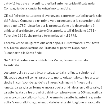
L’attività teatrale a Tolentino, oggi brillantemente identificata nella
Compagnia della Rancia, ha origini molto antiche.
Già sul finire del settecento si svolgevano rappresentazioni in varie sale
del Palazzo Comunale e un primo vero progetto per la costruzione del
teatro nel 1787. L’incarico per la progettazione e la decorazione è
affidato all’architetto e pittore Giuseppe Lucatelli (Mogliano 1751 -
Tolentino 1828), che porta a termine lavori nel 1795.
Il teatro venne inaugurato due anni dopo, il 10 settembre 1797, festa
di S. Nicola, dopo la firma del Trattato di pace tra Napoleone
Buonaparte e la Santa Sede.
Nel 1891 il teatro venne intitolato a Vaccai, famoso musicista
tolentinate.
L’esterno della struttura è caratterizzato dalla raffinata soluzione di
Giuseppe Lucarelli con un prospetto molto orizzontale con tre arcate
cieche in corrispondenza dei tre ingressi culminanti in finestroni a
lunetta. La sala, la cui forma è ancora quella originale a ferro di cavallo, è
caratterizzata da tre ordini di palchi (complessivamente 50) separati da
paraste con capitello corinzio. Un elemento caratterizzante è la grande
volta “a ombrello” che, partendo dalle lunette del loggione, si raccoglie