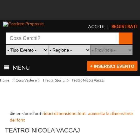
ACCEDI
REGISTRATI
|
+ INSERISCI EVENTO
MENU
Home
Cosa Vedere
I Teatri Storici
Teatro Nicola Vaccaj
dimensione font
riduci dimensione font
aumenta la dimensione
del font
TEATRO NICOLA VACCAJ