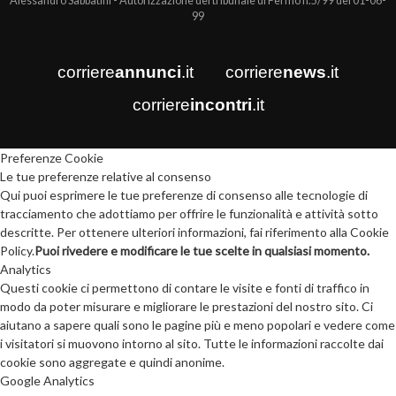
Alessandro Sabbatini - Autorizzazione del tribunale di Fermo n.5/99 del 01-06-
99
corriere
annunci
.it
corriere
news
.it
corriere
incontri
.it
Preferenze Cookie
Le tue preferenze relative al consenso
Qui puoi esprimere le tue preferenze di consenso alle tecnologie di
tracciamento che adottiamo per offrire le funzionalità e attività sotto
descritte. Per ottenere ulteriori informazioni, fai riferimento alla Cookie
Policy.
Puoi rivedere e modificare le tue scelte in qualsiasi momento.
Analytics
Questi cookie ci permettono di contare le visite e fonti di traffico in
modo da poter misurare e migliorare le prestazioni del nostro sito. Ci
aiutano a sapere quali sono le pagine più e meno popolari e vedere come
i visitatori si muovono intorno al sito. Tutte le informazioni raccolte dai
cookie sono aggregate e quindi anonime.
Google Analytics