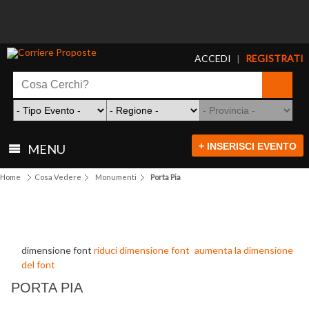
ACCEDI
REGISTRATI
|
+ INSERISCI EVENTO
MENU
Home
Cosa Vedere
Monumenti
Porta Pia
dimensione font
riduci dimensione font
aumenta la dimensione
del font
PORTA PIA