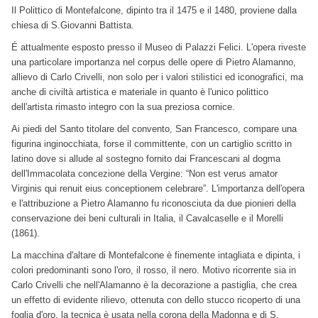
Il Polittico di Montefalcone, dipinto tra il 1475 e il 1480, proviene dalla
chiesa di S.Giovanni Battista.
É attualmente esposto presso il Museo di Palazzi Felici. L'opera riveste
una particolare importanza nel corpus delle opere di Pietro Alamanno,
allievo di Carlo Crivelli, non solo per i valori stilistici ed iconografici, ma
anche di civiltà artistica e materiale in quanto è l'unico polittico
dell'artista rimasto integro con la sua preziosa cornice.
Ai piedi del Santo titolare del convento, San Francesco, compare una
figurina inginocchiata, forse il committente, con un cartiglio scritto in
latino dove si allude al sostegno fornito dai Francescani al dogma
dell'Immacolata concezione della Vergine: “Non est verus amator
Virginis qui renuit eius conceptionem celebrare”. L'importanza dell'opera
e l'attribuzione a Pietro Alamanno fu riconosciuta da due pionieri della
conservazione dei beni culturali in Italia, il Cavalcaselle e il Morelli
(1861).
La macchina d'altare di Montefalcone è finemente intagliata e dipinta, i
colori predominanti sono l'oro, il rosso, il nero. Motivo ricorrente sia in
Carlo Crivelli che nell'Alamanno è la decorazione a pastiglia, che crea
un effetto di evidente rilievo, ottenuta con dello stucco ricoperto di una
foglia d'oro, la tecnica è usata nella corona della Madonna e di S.