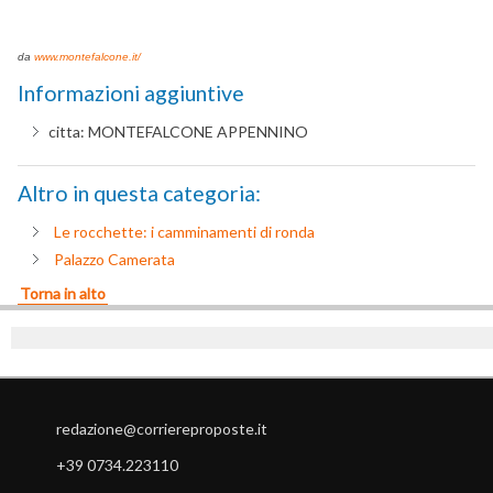
da
www.montefalcone.it/
Informazioni aggiuntive
citta:
MONTEFALCONE APPENNINO
Altro in questa categoria:
Le rocchette: i camminamenti di ronda
Palazzo Camerata
Torna in alto
redazione@corriereproposte.it
+39 0734.223110