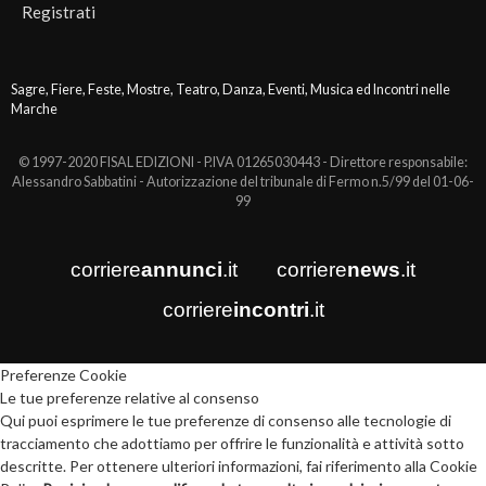
Registrati
Sagre, Fiere, Feste, Mostre, Teatro, Danza, Eventi, Musica ed Incontri nelle
Marche
© 1997-2020 FISAL EDIZIONI - P.IVA 01265030443 - Direttore responsabile:
Alessandro Sabbatini - Autorizzazione del tribunale di Fermo n.5/99 del 01-06-
99
corriere
annunci
.it
corriere
news
.it
corriere
incontri
.it
Preferenze Cookie
Le tue preferenze relative al consenso
Qui puoi esprimere le tue preferenze di consenso alle tecnologie di
tracciamento che adottiamo per offrire le funzionalità e attività sotto
descritte. Per ottenere ulteriori informazioni, fai riferimento alla Cookie