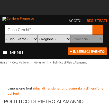
ACCEDI
REGISTRATI
|
+ INSERISCI EVENTO
MENU
Home
Cosa Vedere
Monumenti
Polittico di Pietro Alamanno
dimensione font
riduci dimensione font
aumenta la dimensione
del font
POLITTICO DI PIETRO ALAMANNO