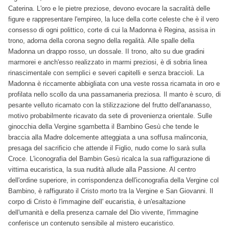
Caterina. L'oro e le pietre preziose, devono evocare la sacralità delle
figure e rappresentare l'empireo, la luce della corte celeste che è il vero
consesso di ogni polittico, corte di cui la Madonna è Regina, assisa in
trono, adorna della corona segno della regalità. Alle spalle della
Madonna un drappo rosso, un dossale. II trono, alto su due gradini
marmorei e anch'esso realizzato in marmi preziosi, è di sobria linea
rinascimentale con semplici e severi capitelli e senza braccioli. La
Madonna è riccamente abbigliata con una veste rossa ricamata in oro e
profilata nello scollo da una passamaneria preziosa. Il manto è scuro, di
pesante velluto ricamato con la stilizzazione del frutto dell'ananasso,
motivo probabilmente ricavato da sete di provenienza orientale. Sulle
ginocchia della Vergine sgambetta il Bambino Gesù che tende le
braccia alla Madre dolcemente atteggiata a una soffusa malinconia,
presaga del sacrificio che attende il Figlio, nudo come lo sarà sulla
Croce. L'iconografia del Bambin Gesù ricalca la sua raffigurazione di
vittima eucaristica, la sua nudità allude alla Passione. Al centro
dell'ordine superiore, in corrispondenza dell'iconografia della Vergine col
Bambino, è raffigurato il Cristo morto tra la Vergine e San Giovanni. Il
corpo di Cristo è l'immagine dell' eucaristia, è un'esaltazione
dell'umanità e della presenza carnale del Dio vivente, l'immagine
conferisce un contenuto sensibile al mistero eucaristico.