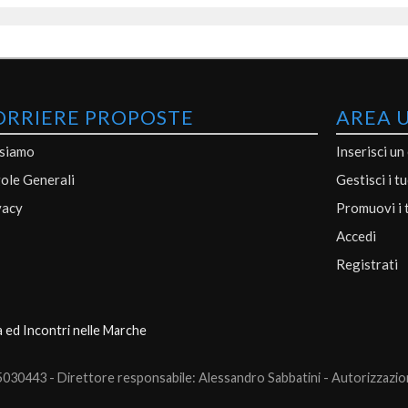
ORRIERE PROPOSTE
AREA 
 siamo
Inserisci un
ole Generali
Gestisci i t
vacy
Promuovi i 
Accedi
Registrati
a ed Incontri nelle Marche
0443 - Direttore responsabile: Alessandro Sabbatini - Autorizzazione