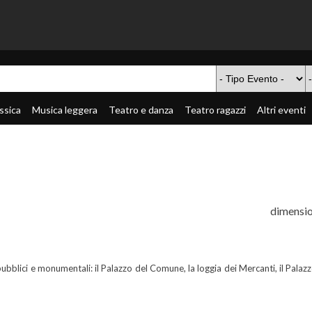
ssica
Musica leggera
Teatro e danza
Teatro ragazzi
Altri eventi
dimensio
 pubblici e monumentali: il Palazzo del Comune, la loggia dei Mercanti, il Palazz