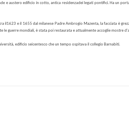
nde e austero edificio in cotto, antica residenzadei legati pontifici. Ha un p
 tra il1623 e il 1655 dal milanese Padre Ambrogio Mazenta, la facciata è grezza
e le guerre mondiali, è stata poi restaurata e attualmente accoglie mostre d'a
niversità, edificio seicentesco che un tempo ospitava il collegio Barnabiti.