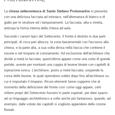
La
chiesa settecentesca di Santo Stefano Protomartire
si presenta
con una deliziosa facciata ad intonaco, nell'alternanza di bianco e di
giallo per le strutture ed i tamponamenti. La facciata, alta e stretta,
anticipa la forma interna della chiesa ad aula.
Secondo i canoni tipici del Settecento, il fronte è distinto in due parti
principali, di circa pari altezza: la zona basamentale con l'accesso alla
chiesa, e la parte alta, a sua volta divisa nella fascia che contiene il
rosone e nel timpano di coronamento. Ad esclusione dell'architrave che
divide a metà la facciata, quest'ultima appare come una sorta di grande
portale, avente per montanti una coppia di lesene binate con capitelli di
ispirazione ionica. L'architrave, posto a metà facciata, sospende la
corsa delle lesene, le quali riprendono subito dopo fino all'architrave su
cui è impostato il timpano. Alcuni elementi fanno supporre che al
momento della definizione del fronte così come oggi appare, certi
stilemi propri del Settecento fossero in parte superati, per dare spazio
ad un linguaggio architettonico a volte anche più fantasioso, quando, ad
esempio, dalle volute dei capitelli si vogliono appendere delle corone
floreali.