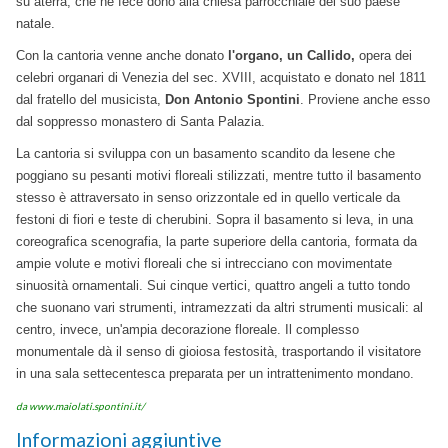
su aterra, che ne fece dono alla chiesa parrocchiale del suo paese
natale.
Con la cantoria venne anche donato
l'organo, un Callido,
opera dei
celebri organari di Venezia del sec. XVIII, acquistato e donato nel 1811
dal fratello del musicista,
Don Antonio Spontini
. Proviene anche esso
dal soppresso monastero di Santa Palazia.
La cantoria si sviluppa con un basamento scandito da lesene che
poggiano su pesanti motivi floreali stilizzati, mentre tutto il basamento
stesso è attraversato in senso orizzontale ed in quello verticale da
festoni di fiori e teste di cherubini. Sopra il basamento si leva, in una
coreografica scenografia, la parte superiore della cantoria, formata da
ampie volute e motivi floreali che si intrecciano con movimentate
sinuosità ornamentali. Sui cinque vertici, quattro angeli a tutto tondo
che suonano vari strumenti, intramezzati da altri strumenti musicali: al
centro, invece, un'ampia decorazione floreale. Il complesso
monumentale dà il senso di gioiosa festosità, trasportando il visitatore
in una sala settecentesca preparata per un intrattenimento mondano.
da www.maiolati.spontini.it/
Informazioni aggiuntive