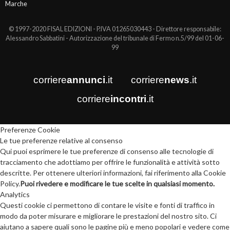
Marche
© 1997-2020 FISAL EDIZIONI - P.IVA 01265030443 - Direttore responsabile:
Alessandro Sabbatini - Autorizzazione del tribunale di Fermo n.5/99 del 01-06-
99
corriere
annunci
.it
corriere
news
.it
corriere
incontri
.it
Preferenze Cookie
Le tue preferenze relative al consenso
Qui puoi esprimere le tue preferenze di consenso alle tecnologie di
tracciamento che adottiamo per offrire le funzionalità e attività sotto
descritte. Per ottenere ulteriori informazioni, fai riferimento alla Cookie
Policy.
Puoi rivedere e modificare le tue scelte in qualsiasi momento.
Analytics
Questi cookie ci permettono di contare le visite e fonti di traffico in
modo da poter misurare e migliorare le prestazioni del nostro sito. Ci
aiutano a sapere quali sono le pagine più e meno popolari e vedere come