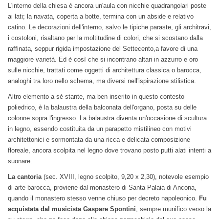
L'interno della chiesa è ancora un'aula con nicchie quadrangolari poste
ai lati; la navata, coperta a botte, termina con un abside e relativo
catino. Le decorazioni dell'interno, salvo le tipiche paraste, gli architravi,
i costoloni, risaltano per la moltitudine di colori, che si scostano dalla
raffinata, seppur rigida impostazione del Settecento,a favore di una
maggiore varietà. Ed è così che si incontrano altari in azzurro e oro
sulle nicchie, trattati come oggetti di architettura classica o barocca,
analoghi tra loro nello schema, ma diversi nell'ispirazione stilistica.
Altro elemento a sé stante, ma ben inserito in questo contesto
poliedrico, è la balaustra della balconata dell'organo, posta su delle
colonne sopra l'ingresso. La balaustra diventa un'occasione di scultura
in legno, essendo costituita da un parapetto mistilineo con motivi
architettonici e sormontata da una ricca e delicata composizione
floreale, ancora scolpita nel legno dove trovano posto putti alati intenti a
suonare.
La cantoria
(sec. XVIII, legno scolpito, 9,20 x 2,30), notevole esempio
di arte barocca, proviene dal monastero di Santa Palaia di Ancona,
quando il monastero stesso venne chiuso per decreto napoleonico.
Fu
acquistata dal musicista Gaspare Spontini
, sempre munifico verso la