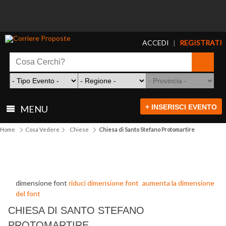
ACCEDI
REGISTRATI
|
+ INSERISCI EVENTO
MENU
Home
Cosa Vedere
Chiese
Chiesa di Santo Stefano Protomartire
dimensione font
riduci dimensione font
aumenta la dimensione
del font
CHIESA DI SANTO STEFANO
PROTOMARTIRE