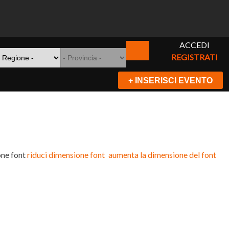
ACCEDI
REGISTRATI
+ INSERISCI EVENTO
ne font
riduci dimensione font
aumenta la dimensione del font