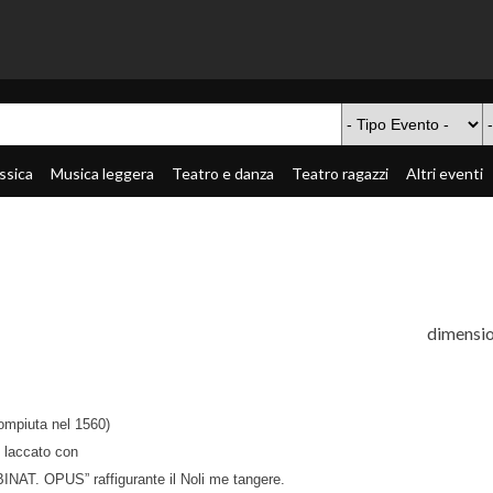
ssica
Musica leggera
Teatro e danza
Teatro ragazzi
Altri eventi
dimensio
compiuta nel 1560)
e laccato con
NAT. OPUS” raffigurante il Noli me tangere.