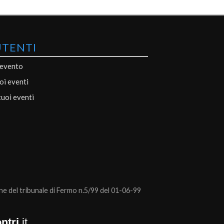
UTENTI
 evento
uoi eventi
tuoi eventi
 del tribunale di Fermo n.5/99 del 01-06-99
ntri
.it