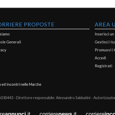
ORRIERE PROPOSTE
AREA 
 siamo
Inserisci un
ole Generali
Gestisci i t
vacy
Promuovi i 
Accedi
Registrati
a ed Incontri nelle Marche
0443 - Direttore responsabile: Alessandro Sabbatini - Autorizzazione
ere
annunci
.it
corriere
news
.it
corriere
inco