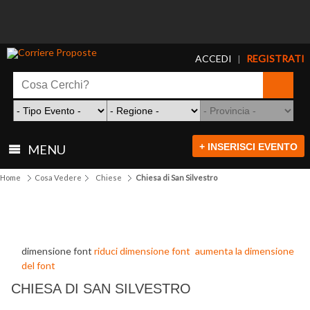
ACCEDI
REGISTRATI
|
+ INSERISCI EVENTO
MENU
Home
Cosa Vedere
Chiese
Chiesa di San Silvestro
dimensione font
riduci dimensione font
aumenta la dimensione
del font
CHIESA DI SAN SILVESTRO