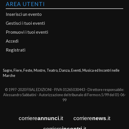
AREA UTENTI
Inserisci un evento
Gestisci i tuoi eventi
Promuovi i tuoi eventi
Accedi
Registrati
Sagre, Fiere, Feste, Mostre, Teatro, Danza, Eventi, Musica ed Incontri nelle
Marche
© 1997-2020 FISAL EDIZIONI - P.IVA 01265030443 - Direttore responsabile:
Alessandro Sabbatini - Autorizzazione del tribunale di Fermo n.5/99 del 01-06-
99
corriere
annunci
.it
corriere
news
.it
corriere
incontri
.it