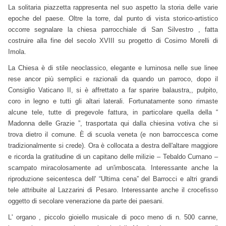
La solitaria piazzetta rappresenta nel suo aspetto la storia delle varie
epoche del paese. Oltre la torre, dal punto di vista storico-artistico
occorre segnalare la chiesa parrocchiale di San Silvestro , fatta
costruire alla fine del secolo XVIII su progetto di Cosimo Morelli di
Imola.
La Chiesa è di stile neoclassico, elegante e luminosa nelle sue linee
rese ancor più semplici e razionali da quando un parroco, dopo il
Consiglio Vaticano II, si è affrettato a far sparire balaustra,, pulpito,
coro in legno e tutti gli altari laterali. Fortunatamente sono rimaste
alcune tele, tutte di pregevole fattura, in particolare quella della “
Madonna delle Grazie ”, trasportata qui dalla chiesina votiva che si
trova dietro il comune. È di scuola veneta (e non barroccesca come
tradizionalmente si crede). Ora è collocata a destra dell'altare maggiore
e ricorda la gratitudine di un capitano delle milizie – Tebaldo Cumano –
scampato miracolosamente ad un'imboscata. Interessante anche la
riproduzione seicentesca dell' “Ultima cena” del Barrocci e altri grandi
tele attribuite al Lazzarini di Pesaro. Interessante anche il crocefisso
oggetto di secolare venerazione da parte dei paesani.
L' organo , piccolo gioiello musicale di poco meno di n. 500 canne,