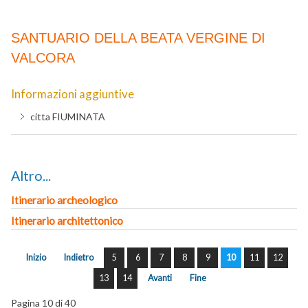
SANTUARIO DELLA BEATA VERGINE DI
VALCORA
Informazioni aggiuntive
citta
FIUMINATA
Altro...
Itinerario archeologico
Itinerario architettonico
Inizio
Indietro
5
6
7
8
9
10
11
12
13
14
Avanti
Fine
Pagina 10 di 40