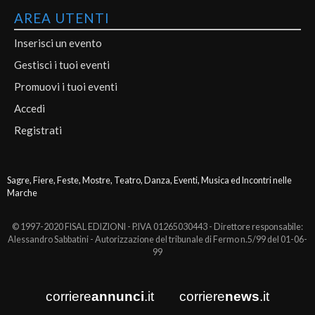
AREA UTENTI
Inserisci un evento
Gestisci i tuoi eventi
Promuovi i tuoi eventi
Accedi
Registrati
Sagre, Fiere, Feste, Mostre, Teatro, Danza, Eventi, Musica ed Incontri nelle
Marche
© 1997-2020 FISAL EDIZIONI - P.IVA 01265030443 - Direttore responsabile:
Alessandro Sabbatini - Autorizzazione del tribunale di Fermo n.5/99 del 01-06-
99
corriere
annunci
.it
corriere
news
.it