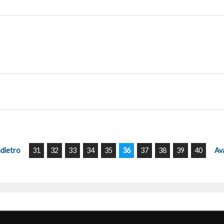
ndietro
31
32
33
34
35
36
37
38
39
40
Av