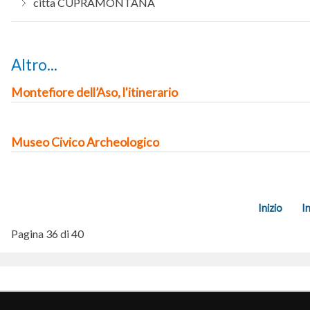
citta
CUPRAMONTANA
Altro...
Montefiore dell’Aso, l'itinerario
Museo Civico Archeologico
Inizio
I
Pagina 36 di 40