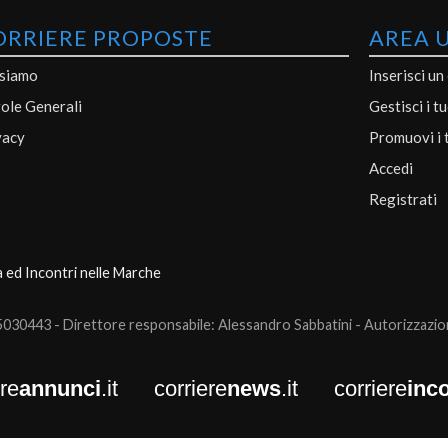
ORRIERE PROPOSTE
AREA 
 siamo
Inserisci un
ole Generali
Gestisci i t
vacy
Promuovi i 
Accedi
Registrati
a ed Incontri nelle Marche
0443 - Direttore responsabile: Alessandro Sabbatini - Autorizzazione
ere
annunci
.it
corriere
news
.it
corriere
inco