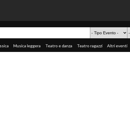
ssica
Musica leggera
Teatro e danza
Teatro ragazzi
Altri eventi