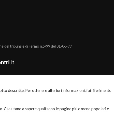
 del tribunale di Fermo n.5/99 del 01-06-99
ntri
.it
tto descritte. Per ottenere ulteriori informazioni, fai riferimento
to. Ci aiutano a sapere quali sono le pagine più e meno popolari e