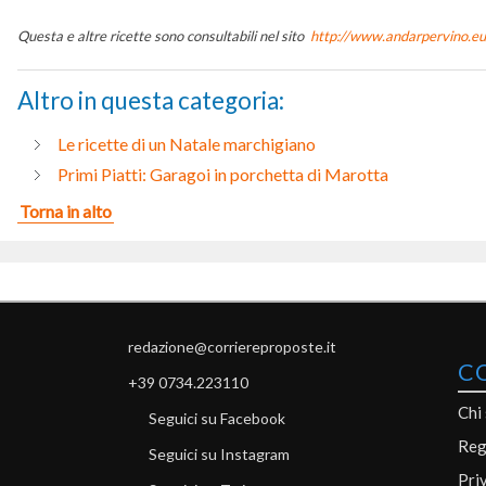
Questa e altre ricette sono consultabili nel sito
http://www.andarpervino.eu
Altro in questa categoria:
Le ricette di un Natale marchigiano
Primi Piatti: Garagoi in porchetta di Marotta
Torna in alto
redazione@corriereproposte.it
C
+39 0734.223110
Chi
Seguici su Facebook
Reg
Seguici su Instagram
Pri