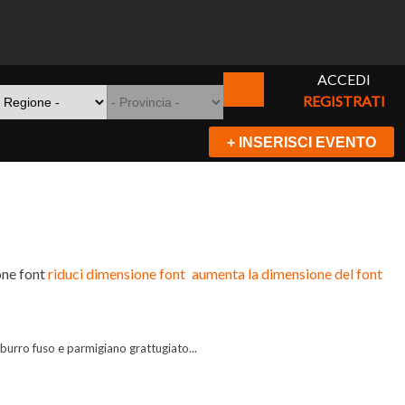
ACCEDI
REGISTRATI
+ INSERISCI EVENTO
ne font
riduci dimensione font
aumenta la dimensione del font
 burro fuso e parmigiano grattugiato...