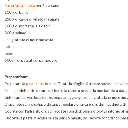
Pasta fatta in casa
per 6 persone
100 g di burro
250 g di carne di vitello macinata
100 g di mortadella a dadini
300 g spinaci
una grattata di noce moscata
sale
pepe
500 ml di passata di pomodoro
Preparazione
:
Preparare la
pasta fatta in casa
. Tirate la sfoglia piuttosto spessa e dividet
In una padella fate saltare nel burro la carne a pezzi e la mortadella a dadi, 
Unite carne e verdura, salate, pepate, aggiungete una grattata di noce mosc
Disponete sulla sfoglia, a distanza regolare di circa 6 cm, dei mucchietti di
Coprite con l'altra sfoglia, schiacciate i bordi di ogni agnolotto intorno al ri
Cuocete la pasta in acqua salata per 15 minuti, poi servite conditi con p