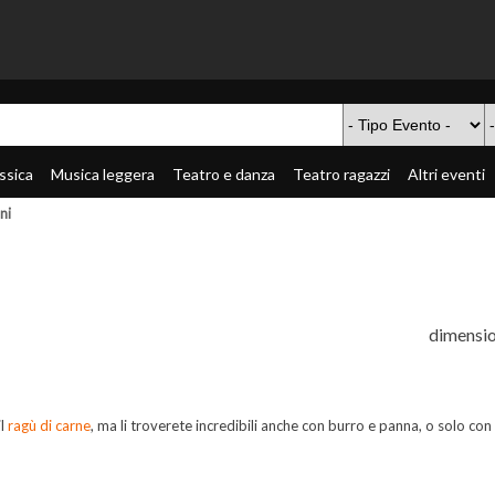
ssica
Musica leggera
Teatro e danza
Teatro ragazzi
Altri eventi
ni
dimensio
il
ragù di carne
, ma li troverete incredibili anche con burro e panna, o solo con