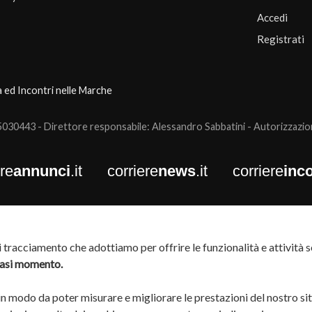
Accedi
Registrati
a ed Incontri nelle Marche
0443 - Direttore responsabile: Alessandro Sabbatini - Autorizzazione
ere
annunci
.it
corriere
news
.it
corriere
inco
tracciamento che adottiamo per offrire le funzionalità e attività so
siasi momento.
 in modo da poter misurare e migliorare le prestazioni del nostro si