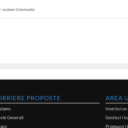
/
sezione Community
ORRIERE PROPOSTE
AREA 
 siamo
Inserisci un
ole Generali
Gestisci i t
vacy
Promuovi i 