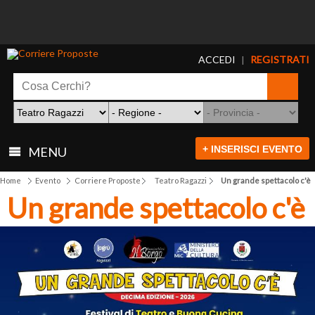
ACCEDI
REGISTRATI
|
+ INSERISCI EVENTO
MENU
Home
Evento
Corriere Proposte
Teatro Ragazzi
Un grande spettacolo c'è
Un grande spettacolo c'è