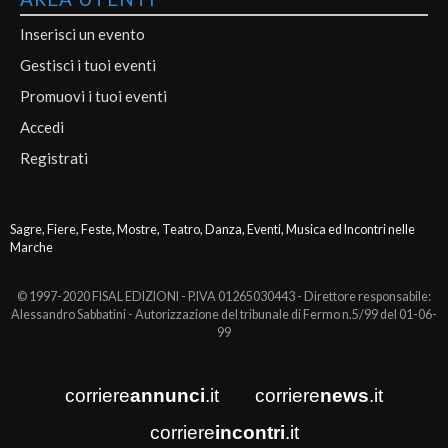
Inserisci un evento
Gestisci i tuoi eventi
Promuovi i tuoi eventi
Accedi
Registrati
Sagre, Fiere, Feste, Mostre, Teatro, Danza, Eventi, Musica ed Incontri nelle
Marche
© 1997-2020 FISAL EDIZIONI - P.IVA 01265030443 - Direttore responsabile:
Alessandro Sabbatini - Autorizzazione del tribunale di Fermo n.5/99 del 01-06-
99
corriere
annunci
.it
corriere
news
.it
corriere
incontri
.it