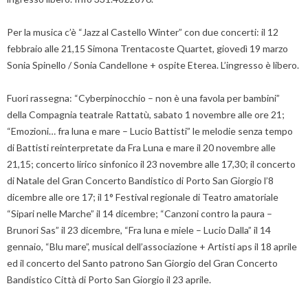
Per la musica c’è “Jazz al Castello Winter” con due concerti: il 12
febbraio alle 21,15 Simona Trentacoste Quartet, giovedì 19 marzo
Sonia Spinello / Sonia Candellone + ospite Eterea. L’ingresso è libero.
Fuori rassegna: “Cyberpinocchio – non è una favola per bambini”
della Compagnia teatrale Rattatù, sabato 1 novembre alle ore 21;
“Emozioni… fra luna e mare – Lucio Battisti” le melodie senza tempo
di Battisti reinterpretate da Fra Luna e mare il 20 novembre alle
21,15; concerto lirico sinfonico il 23 novembre alle 17,30; il concerto
di Natale del Gran Concerto Bandistico di Porto San Giorgio l’8
dicembre alle ore 17; il 1° Festival regionale di Teatro amatoriale
“Sipari nelle Marche” il 14 dicembre; “Canzoni contro la paura –
Brunori Sas” il 23 dicembre, “Fra luna e miele – Lucio Dalla” il 14
gennaio, “Blu mare”, musical dell’associazione + Artisti aps il 18 aprile
ed il concerto del Santo patrono San Giorgio del Gran Concerto
Bandistico Città di Porto San Giorgio il 23 aprile.