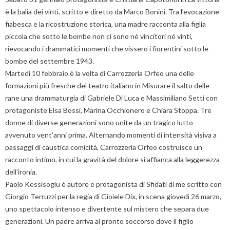
è la balia dei vinti, scritto e diretto da Marco Bonini. Tra l’evocazione
fiabesca e la ricostruzione storica, una madre racconta alla figlia
piccola che sotto le bombe non ci sono né vincitori né vinti,
rievocando i drammatici momenti che vissero i fiorentini sotto le
bombe del settembre 1943.
Martedì 10 febbraio è la volta di Carrozzeria Orfeo una delle
formazioni più fresche del teatro italiano in Misurare il salto delle
rane una drammaturgia di Gabriele Di Luca e Massimiliano Setti con
protagoniste Elsa Bossi, Marina Occhionero e Chiara Stoppa. Tre
donne di diverse generazioni sono unite da un tragico lutto
avvenuto vent'anni prima. Alternando momenti di intensità visiva a
passaggi di caustica comicità, Carrozzeria Orfeo costruisce un
racconto intimo, in cui la gravità del dolore si affianca alla leggerezza
dell'ironia.
Paolo Kessisoglu è autore e protagonista di Sfidati di me scritto con
Giorgio Terruzzi per la regia di Gioiele Dix, in scena giovedì 26 marzo,
uno spettacolo intenso e divertente sul mistero che separa due
generazioni. Un padre arriva al pronto soccorso dove il figlio