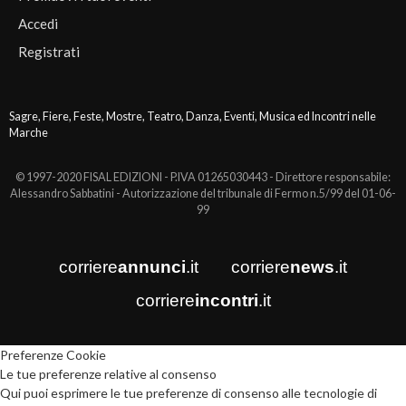
Accedi
Registrati
Sagre, Fiere, Feste, Mostre, Teatro, Danza, Eventi, Musica ed Incontri nelle
Marche
© 1997-2020 FISAL EDIZIONI - P.IVA 01265030443 - Direttore responsabile:
Alessandro Sabbatini - Autorizzazione del tribunale di Fermo n.5/99 del 01-06-
99
corriere
annunci
.it
corriere
news
.it
corriere
incontri
.it
Preferenze Cookie
Le tue preferenze relative al consenso
Qui puoi esprimere le tue preferenze di consenso alle tecnologie di