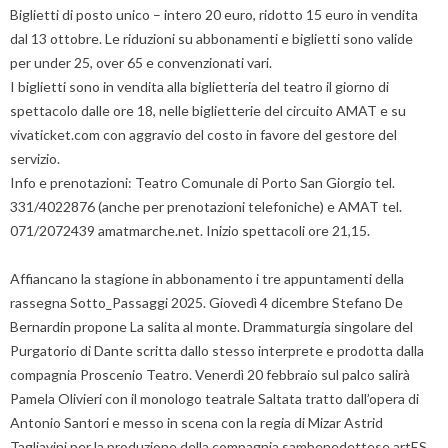
Biglietti di posto unico – intero 20 euro, ridotto 15 euro in vendita
dal 13 ottobre. Le riduzioni su abbonamenti e biglietti sono valide
per under 25, over 65 e convenzionati vari.
I biglietti sono in vendita alla biglietteria del teatro il giorno di
spettacolo dalle ore 18, nelle biglietterie del circuito AMAT e su
vivaticket.com con aggravio del costo in favore del gestore del
servizio.
Info e prenotazioni: Teatro Comunale di Porto San Giorgio tel.
331/4022876 (anche per prenotazioni telefoniche) e AMAT tel.
071/2072439 amatmarche.net. Inizio spettacoli ore 21,15.
Affiancano la stagione in abbonamento i tre appuntamenti della
rassegna Sotto_Passaggi 2025. Giovedì 4 dicembre Stefano De
Bernardin propone La salita al monte. Drammaturgia singolare del
Purgatorio di Dante scritta dallo stesso interprete e prodotta dalla
compagnia Proscenio Teatro. Venerdì 20 febbraio sul palco salirà
Pamela Olivieri con il monologo teatrale Saltata tratto dall’opera di
Antonio Santori e messo in scena con la regia di Mizar Astrid
Tagliavini per la produzione della compagnia sambenedettese artES