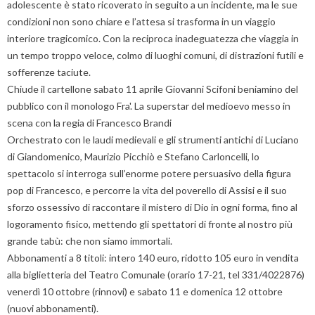
adolescente è stato ricoverato in seguito a un incidente, ma le sue
condizioni non sono chiare e l’attesa si trasforma in un viaggio
interiore tragicomico. Con la reciproca inadeguatezza che viaggia in
un tempo troppo veloce, colmo di luoghi comuni, di distrazioni futili e
sofferenze taciute.
Chiude il cartellone sabato 11 aprile Giovanni Scifoni beniamino del
pubblico con il monologo Fra'. La superstar del medioevo messo in
scena con la regia di Francesco Brandi
Orchestrato con le laudi medievali e gli strumenti antichi di Luciano
di Giandomenico, Maurizio Picchiò e Stefano Carloncelli, lo
spettacolo si interroga sull’enorme potere persuasivo della figura
pop di Francesco, e percorre la vita del poverello di Assisi e il suo
sforzo ossessivo di raccontare il mistero di Dio in ogni forma, fino al
logoramento fisico, mettendo gli spettatori di fronte al nostro più
grande tabù: che non siamo immortali.
Abbonamenti a 8 titoli: intero 140 euro, ridotto 105 euro in vendita
alla biglietteria del Teatro Comunale (orario 17-21, tel 331/4022876)
venerdì 10 ottobre (rinnovi) e sabato 11 e domenica 12 ottobre
(nuovi abbonamenti).