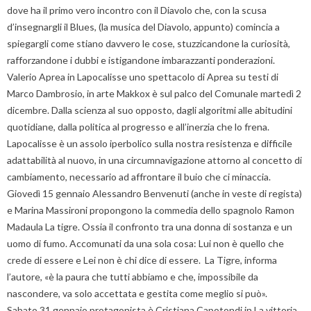
dove ha il primo vero incontro con il Diavolo che, con la scusa
d’insegnargli il Blues, (la musica del Diavolo, appunto) comincia a
spiegargli come stiano davvero le cose, stuzzicandone la curiosità,
rafforzandone i dubbi e istigandone imbarazzanti ponderazioni.
Valerio Aprea in Lapocalisse uno spettacolo di Aprea su testi di
Marco Dambrosio, in arte Makkox è sul palco del Comunale martedì 2
dicembre. Dalla scienza al suo opposto, dagli algoritmi alle abitudini
quotidiane, dalla politica al progresso e all’inerzia che lo frena.
Lapocalisse è un assolo iperbolico sulla nostra resistenza e difficile
adattabilità al nuovo, in una circumnavigazione attorno al concetto di
cambiamento, necessario ad affrontare il buio che ci minaccia.
Giovedì 15 gennaio Alessandro Benvenuti (anche in veste di regista)
e Marina Massironi propongono la commedia dello spagnolo Ramon
Madaula La tigre. Ossia il confronto tra una donna di sostanza e un
uomo di fumo. Accomunati da una sola cosa: Lui non è quello che
crede di essere e Lei non è chi dice di essere. La Tigre, informa
l’autore, «è la paura che tutti abbiamo e che, impossibile da
nascondere, va solo accettata e gestita come meglio si può».
Sabato 31 gennaio protagonista è Cristiana Capotondi in La vittoria