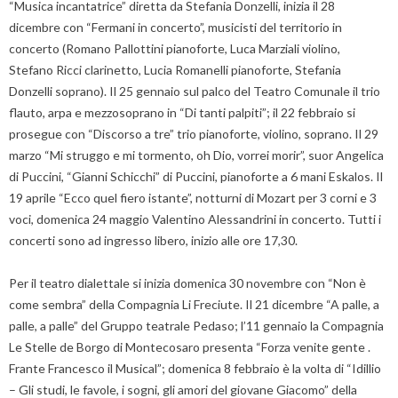
“Musica incantatrice” diretta da Stefania Donzelli, inizia il 28
dicembre con “Fermani in concerto”, musicisti del territorio in
concerto (Romano Pallottini pianoforte, Luca Marziali violino,
Stefano Ricci clarinetto, Lucia Romanelli pianoforte, Stefania
Donzelli soprano). Il 25 gennaio sul palco del Teatro Comunale il trio
flauto, arpa e mezzosoprano in “Di tanti palpiti”; il 22 febbraio si
prosegue con “Discorso a tre” trio pianoforte, violino, soprano. Il 29
marzo “Mi struggo e mi tormento, oh Dio, vorrei morir”, suor Angelica
di Puccini, “Gianni Schicchi” di Puccini, pianoforte a 6 mani Eskalos. Il
19 aprile “Ecco quel fiero istante”, notturni di Mozart per 3 corni e 3
voci, domenica 24 maggio Valentino Alessandrini in concerto. Tutti i
concerti sono ad ingresso libero, inizio alle ore 17,30.
Per il teatro dialettale si inizia domenica 30 novembre con “Non è
come sembra” della Compagnia Li Freciute. Il 21 dicembre “A palle, a
palle, a palle” del Gruppo teatrale Pedaso; l’11 gennaio la Compagnia
Le Stelle de Borgo di Montecosaro presenta “Forza venite gente .
Frante Francesco il Musical”; domenica 8 febbraio è la volta di “Idillio
– Gli studi, le favole, i sogni, gli amori del giovane Giacomo” della