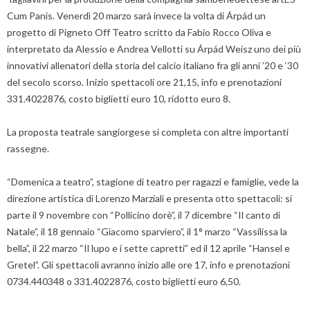
Cum Panis. Venerdì 20 marzo sarà invece la volta di Árpád un
progetto di Pigneto Off Teatro scritto da Fabio Rocco Oliva e
interpretato da Alessio e Andrea Vellotti su Árpád Weisz uno dei più
innovativi allenatori della storia del calcio italiano fra gli anni ’20 e ‘30
del secolo scorso. Inizio spettacoli ore 21,15, info e prenotazioni
331.4022876, costo biglietti euro 10, ridotto euro 8.
La proposta teatrale sangiorgese si completa con altre importanti
rassegne.
“Domenica a teatro”, stagione di teatro per ragazzi e famiglie, vede la
direzione artistica di Lorenzo Marziali e presenta otto spettacoli: si
parte il 9 novembre con “Pollicino dorè”, il 7 dicembre “Il canto di
Natale”, il 18 gennaio “Giacomo sparviero”, il 1° marzo “Vassilissa la
bella”, il 22 marzo “Il lupo e i sette capretti” ed il 12 aprile “Hansel e
Gretel”. Gli spettacoli avranno inizio alle ore 17, info e prenotazioni
0734.440348 o 331.4022876, costo biglietti euro 6,50.