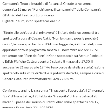
Compagnia Teatro Instabile di Recanati. Chiude la rassegna
domenica 15 marzo “Per chi suona il campanello?” della Compagnia
Gli Amici del Teatro di Loro Piceno.
Biglietti 7 euro, inizio spettacoli ore 17.
“Storie allo schiudersi di primavera” è il titolo della rassegna di tre
spettacoli a cura di Cesare Catà. “Non leggiamo poesie perché è
carino”, lezione spettacolo sull’Attimo fuggente, è il titolo del primo
appuntamento in programma sabato 15 novembre alle ore 19. Si
prosegue con “Rien de Rien” lezione spettacolo su Arthur Rimbaud
e Edith Piaf che Catà presenterà sabato 8 marzo alle 17,30. Il
successivo 21 marzo alle 19 “Ho teso corde da stella a stella”, lezione
spettacolo sulla volta di Nardi e la potenza dell’arte, sempre a cura di
Cesare Catà. Per informazioni tel. 328.7756579.
Confermata anche la rassegna “Ti racconto l’operetta”: il 24 gennaio
“Eva” di Franz Lehar, il 28 febbraio “Frasquita” di Franz Lehar, il 28
marzo “Il paese del sorriso di Franz Lehar. Inizio spettacoli ore 17,
ingresso libero. Info 331.4022876.