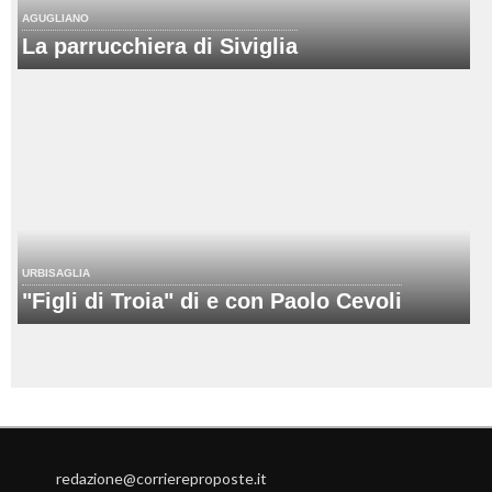
AGUGLIANO
La parrucchiera di Siviglia
URBISAGLIA
"Figli di Troia" di e con Paolo Cevoli
redazione@corriereproposte.it