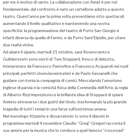
per me è motivo di vanto. La collaborazione con Amat è per noi
fondamentale, dal confronto è nato un cartellone adatto a questo
teatro. Quest’anno per la prima volta presentiamo otto spettacoli
aumentando il livello qualitativo e mantenendo una nostra
specificità: la programmazione del teatro di Porto San Giorgio è
infatti diversa da quella di Fermo, e da Porto Sant’Elpidio, per citare
due realtà vicine.
Ad alzare il sipario, martedì 21 ottobre, sarà Rosencrantz e
Guildenstern sono morti di Tom Stoppard, fresco di debutto,
interpretato da Francesco Pannofino e Francesco Acquaroli nei ruoli
principali, perfetti clown/avventurieri e da Paolo Sassanelli che
guidare con ironia la compagnia di comici. Mescolando l’umorismo
inglese di parola e la comicità fisica della Commedia dell’Arte, la regia
di Alberto Rizzi impreziosisce la brillante idea di Stoppard di spiare
Amleto attraverso i due guitti del titolo, trasformando la più grande
tragedia di tutti i tempi in una farsa sull’esistenza umana.
Nel monologo frizzante e dissacratorio Io sono il diavolo in
programma martedì 4 novembre Claudio “Greg” Gregori racconta il
suo amore per la musica che lo conduce a quel famoso “crossroad”