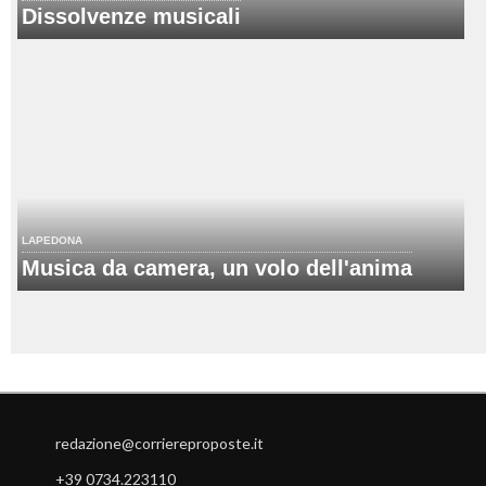
Dissolvenze musicali
LAPEDONA
Musica da camera, un volo dell'anima
redazione@corriereproposte.it
+39 0734.223110