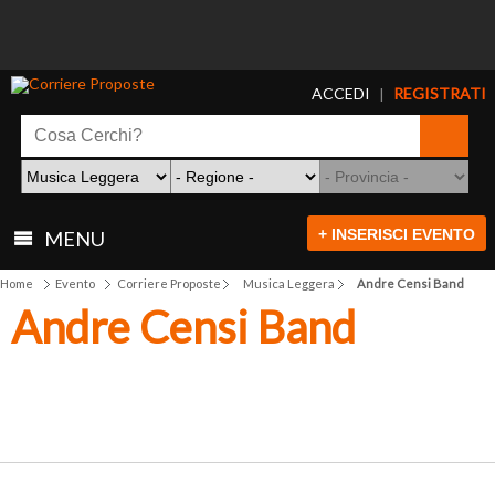
ACCEDI
REGISTRATI
|
+ INSERISCI EVENTO
MENU
Home
Evento
Corriere Proposte
Musica Leggera
Andre Censi Band
Andre Censi Band