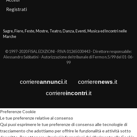
Registrati
Sagre, Fiere, Feste, Mostre, Teatro, Danza, Eventi, Musica ed Incontri nelle
Marche
© 1997-2020 FISAL EDIZIONI - P.IVA 01265030443 - Direttore responsabile:
Alessandro Sabbatini - Autorizzazione del tribunale di Fermo n.5/99 del 01-06-
99
corriere
annunci
.it
corriere
news
.it
corriere
incontri
.it
Preferenze Cookie
Le tue preferenze relative al consenso
Qui puoi esprimere le tue preferenze di consenso alle tecnologie di
tracciamento che adottiamo per offrire le funzionalità e attività sotto