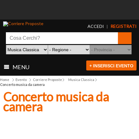
ACCEDI
REGISTRATI
|
+ INSERISCI EVENTO
MENU
Home
Evento
Corriere Proposte
Musica Classica
Concerto musica da camera
Concerto musica da
camera