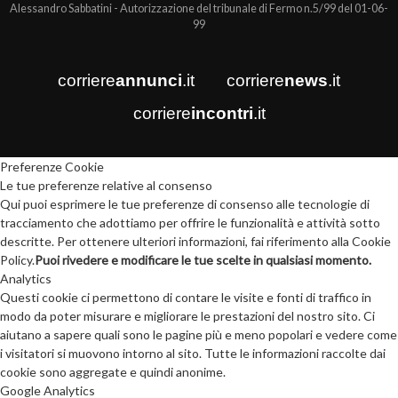
Alessandro Sabbatini - Autorizzazione del tribunale di Fermo n.5/99 del 01-06-
99
corriere
annunci
.it
corriere
news
.it
corriere
incontri
.it
Preferenze Cookie
Le tue preferenze relative al consenso
Qui puoi esprimere le tue preferenze di consenso alle tecnologie di
tracciamento che adottiamo per offrire le funzionalità e attività sotto
descritte. Per ottenere ulteriori informazioni, fai riferimento alla Cookie
Policy.
Puoi rivedere e modificare le tue scelte in qualsiasi momento.
Analytics
Questi cookie ci permettono di contare le visite e fonti di traffico in
modo da poter misurare e migliorare le prestazioni del nostro sito. Ci
aiutano a sapere quali sono le pagine più e meno popolari e vedere come
i visitatori si muovono intorno al sito. Tutte le informazioni raccolte dai
cookie sono aggregate e quindi anonime.
Google Analytics