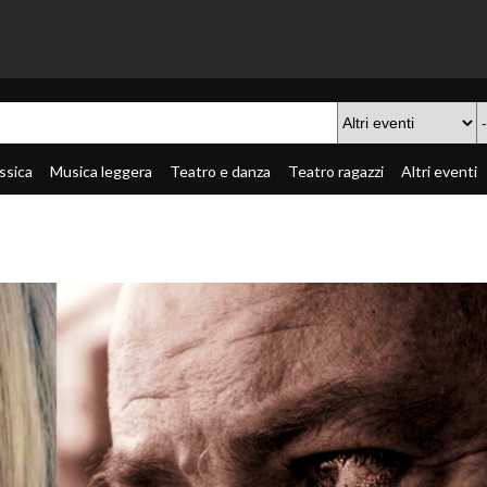
ssica
Musica leggera
Teatro e danza
Teatro ragazzi
Altri eventi