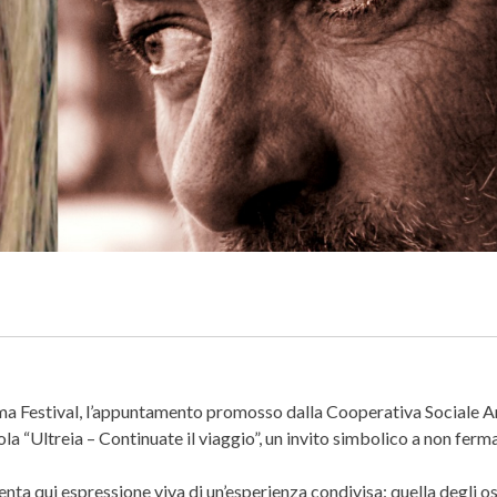
Ama Festival, l’appuntamento promosso dalla Cooperativa Sociale 
tola “Ultreia – Continuate il viaggio”, un invito simbolico a non ferm
venta qui espressione viva di un’esperienza condivisa: quella degli