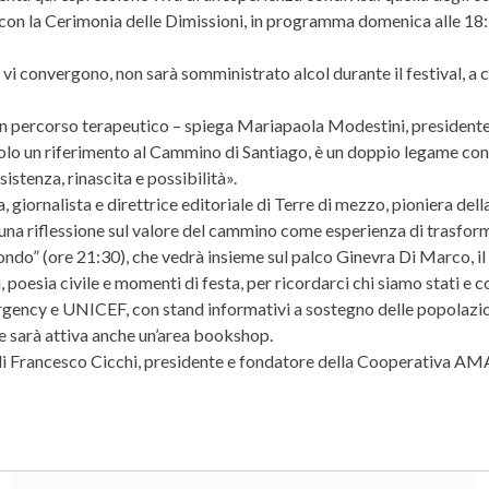
rso con la Cerimonia delle Dimissioni, in programma domenica alle
i convergono, non sarà somministrato alcol durante il festival, a c
 di un percorso terapeutico – spiega Mariapaola Modestini, presiden
lo un riferimento al Cammino di Santiago, è un doppio legame con il
istenza, rinascita e possibilità».
, giornalista e direttrice editoriale di Terre di mezzo, pioniera dell
à una riflessione sul valore del cammino come esperienza di trasfor
mondo” (ore 21:30), che vedrà insieme sul palco Ginevra Di Marco, i
 poesia civile e momenti di festa, per ricordarci chi siamo stati e
ency e UNICEF, con stand informativi a sostegno delle popolazioni c
 e sarà attiva anche un’area bookshop.
di Francesco Cicchi, presidente e fondatore della Cooperativa AM