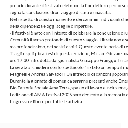
proprio durante il festival celebrano la fine del loro perco
segna la conclusione di un viaggio di cura e rinascita.
Nel rispetto di questo momento e dei cammini individuali che v
della dipendenza e oggi sceglie di ripartire.
«Il festival è nato con l’intento di celebrare la conclusione
Comunità il senso profondo di questo viaggio. Ultreia non è so
ma profondissimo, dei nostri ospiti. Questo evento parla di res
Tra gli ospiti più attesi di questa edizione, Miriam Giovanzana
ore 17:30, introdotta dal giornalista Giuseppe Frangi, offrir
La serata si chiuderà con lo spettacolo “È stato un tempo il 
Magnelli e Andrea Salvadori. Un intreccio di canzoni popolari,
Durante la giornata di domenica saranno presenti anche Emerg
Bio Fattoria Sociale Ama Terra, spazio di lavoro e inclusione,
L’edizione di AMA Festival 2025 sarà dedicata alla memoria 
L’ingresso è libero per tutte le attività.