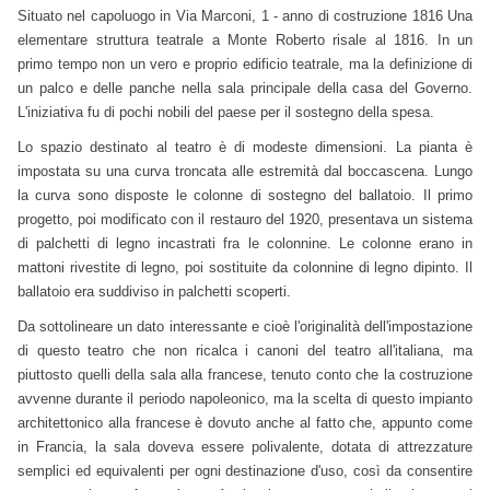
Situato nel capoluogo in Via Marconi, 1 - anno di costruzione 1816 Una
elementare struttura teatrale a Monte Roberto risale al 1816. In un
primo tempo non un vero e proprio edificio teatrale, ma la definizione di
un palco e delle panche nella sala principale della casa del Governo.
L'iniziativa fu di pochi nobili del paese per il sostegno della spesa.
Lo spazio destinato al teatro è di modeste dimensioni. La pianta è
impostata su una curva troncata alle estremità dal boccascena. Lungo
la curva sono disposte le colonne di sostegno del ballatoio. Il primo
progetto, poi modificato con il restauro del 1920, presentava un sistema
di palchetti di legno incastrati fra le colonnine. Le colonne erano in
mattoni rivestite di legno, poi sostituite da colonnine di legno dipinto. Il
ballatoio era suddiviso in palchetti scoperti.
Da sottolineare un dato interessante e cioè l'originalità dell'impostazione
di questo teatro che non ricalca i canoni del teatro all'italiana, ma
piuttosto quelli della sala alla francese, tenuto conto che la costruzione
avvenne durante il periodo napoleonico, ma la scelta di questo impianto
architettonico alla francese è dovuto anche al fatto che, appunto come
in Francia, la sala doveva essere polivalente, dotata di attrezzature
semplici ed equivalenti per ogni destinazione d'uso, così da consentire