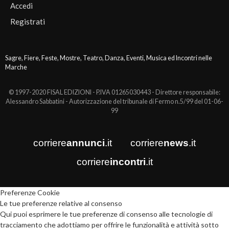
Accedi
Registrati
Sagre, Fiere, Feste, Mostre, Teatro, Danza, Eventi, Musica ed Incontri nelle
Marche
© 1997-2020 FISAL EDIZIONI - P.IVA 01265030443 - Direttore responsabile:
Alessandro Sabbatini - Autorizzazione del tribunale di Fermo n.5/99 del 01-06-
99
corriere
annunci
.it
corriere
news
.it
corriere
incontri
.it
Preferenze Cookie
Le tue preferenze relative al consenso
Qui puoi esprimere le tue preferenze di consenso alle tecnologie di
tracciamento che adottiamo per offrire le funzionalità e attività sotto