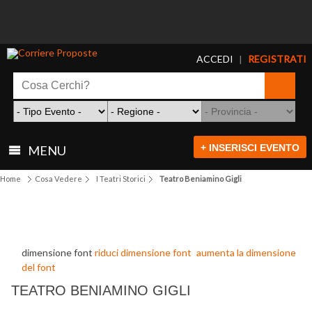
ACCEDI
REGISTRATI
|
+ INSERISCI EVENTO
MENU
Home
Cosa Vedere
I Teatri Storici
Teatro Beniamino Gigli
dimensione font
riduci dimensione font
aumenta la dimensione
del font
TEATRO BENIAMINO GIGLI