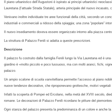
Il piano urbanistico dell’Augustoni è ispirato ai principi urbanistici neoclas
Lauretana (l’attuale Strada Statale), arteria principale del nuovo incasato
Venivano inoltre individuate tre aree funzionali della città, secondo un conc
industriali e commerciali a ridosso della spiaggia; una zona “popolare” into
Il nuovo insediamento doveva essere organizzato intorno alla piazza centr
La struttura di Palazzo Fenili si adatta a queste prescrizioni.
Descrizione
Il palazzo fu costruito dalla famiglia Fenili lungo la Via Lauretana ed è una
giardino è «molto piccolo e poco lussuoso, ma con molti aranci, fichi, vign
palazzo.
Un ampio scalone di scuola vanvitelliana permette l’accesso al piano nobile,
nuove tendenze decorative, che riproponevano grottesche, motivi vegetali intr
Infatti la scoperta di Pompei ed Ercolano, nella metà del XVIII secolo, diede
romane. Le decorazioni di Palazzo Fenili ricordano le pitture del piemontese
Ogni stanza del palazzo presenta la predominanza di un colore e anche la sce