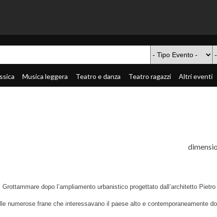
ssica
Musica leggera
Teatro e danza
Teatro ragazzi
Altri eventi
dimensio
i Grottammare dopo l’ampliamento urbanistico progettato dall’architetto Pietro
alle numerose frane che interessavano il paese alto e contemporaneamente dov