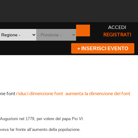
ACCEDI
REGISTRATI
+ INSERISCI EVENTO
ne font
riduci dimensione font
aumenta la dimensione del font
 Augustoni nel 1779, per volere del papa Pio VI.
eva far fronte all’aumento della popolazione.