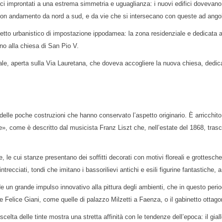
sici improntati a una estrema simmetria e uguaglianza: i nuovi edifici dovevano d
, con andamento da nord a sud, e da vie che si intersecano con queste ad angol
etto urbanistico di impostazione ippodamea: la zona residenziale e dedicata agli
rno alla chiesa di San Pio V.
ale, aperta sulla Via Lauretana, che doveva accogliere la nuova chiesa, dedic
 delle poche costruzioni che hanno conservato l’aspetto originario. È arricchito 
e», come è descritto dal musicista Franz Liszt che, nell’estate del 1868, tra
 le cui stanze presentano dei soffitti decorati con motivi floreali e grottesche
ecciati, tondi che imitano i bassorilievi antichi e esili figurine fantastiche, 
 un grande impulso innovativo alla pittura degli ambienti, che in questo periodo 
 Felice Giani, come quelle di palazzo Milzetti a Faenza, o il gabinetto ottagona
lta delle tinte mostra una stretta affinità con le tendenze dell’epoca: il giall