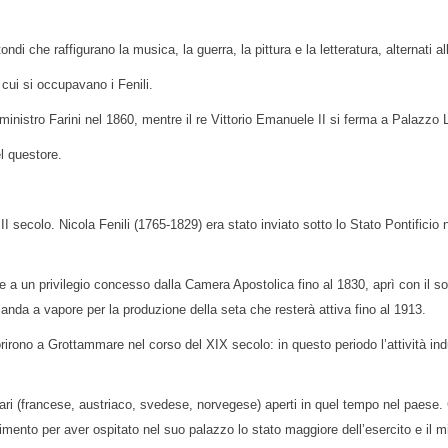
ondi che raffigurano la musica, la guerra, la pittura e la letteratura, alternati a
i cui si occupavano i Fenili.
 ministro Farini nel 1860, mentre il re Vittorio Emanuele II si ferma a Palazzo 
l questore.
II secolo. Nicola Fenili (1765-1829) era stato inviato sotto lo Stato Pontifici
e a un privilegio concesso dalla Camera Apostolica fino al 1830, aprì con il soci
filanda a vapore per la produzione della seta che resterà attiva fino al 1913.
fiorirono a Grottammare nel corso del XIX secolo: in questo periodo l’attività i
ari (francese, austriaco, svedese, norvegese) aperti in quel tempo nel paese. Ca
cimento per aver ospitato nel suo palazzo lo stato maggiore dell’esercito e il mi