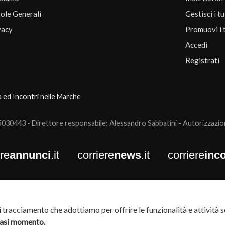
ole Generali
Gestisci i t
vacy
Promuovi i 
Accedi
Registrati
a ed Incontri nelle Marche
0443 - Direttore responsabile: Alessandro Sabbatini - Autorizzazione
ere
annunci
.it
corriere
news
.it
corriere
inco
tracciamento che adottiamo per offrire le funzionalità e attività so
siasi momento.