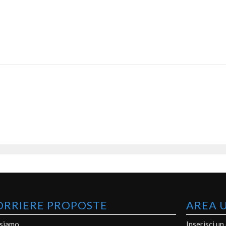
ORRIERE PROPOSTE
AREA 
 siamo
Inserisci un