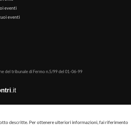
uoi eventi
tuoi eventi
 del tribunale di Fermo n.5/99 del 01-06-99
ntri
.it
tto descritte. Per ottenere ulteriori informazioni, fai riferimento