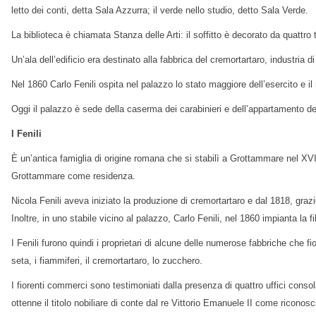
letto dei conti, detta Sala Azzurra; il verde nello studio, detto Sala Verde.
La biblioteca è chiamata Stanza delle Arti: il soffitto è decorato da quattro t
Un’ala dell’edificio era destinato alla fabbrica del cremortartaro, industria d
Nel 1860 Carlo Fenili ospita nel palazzo lo stato maggiore dell’esercito e il
Oggi il palazzo è sede della caserma dei carabinieri e dell’appartamento de
I Fenili
È un’antica famiglia di origine romana che si stabilì a Grottammare nel XVI
Grottammare come residenza.
Nicola Fenili aveva iniziato la produzione di cremortartaro e dal 1818, grazi
Inoltre, in uno stabile vicino al palazzo, Carlo Fenili, nel 1860 impianta la 
I Fenili furono quindi i proprietari di alcune delle numerose fabbriche che 
seta, i fiammiferi, il cremortartaro, lo zucchero.
I fiorenti commerci sono testimoniati dalla presenza di quattro uffici consol
ottenne il titolo nobiliare di conte dal re Vittorio Emanuele II come riconos