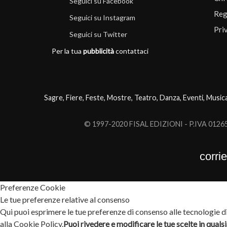
Seguici su Facebook
Reg
Seguici su Instagram
Pri
Seguici su Twitter
Per la tua
pubblicità
contattaci
Sagre, Fiere, Feste, Mostre, Teatro, Danza, Eventi, Music
© 1997-2020 FISAL EDIZIONI - P.IVA 0126503
corri
Preferenze Cookie
Le tue preferenze relative al consenso
Qui puoi esprimere le tue preferenze di consenso alle tecnologie di 
alla Cookie Policy.
Puoi rivedere e modificare le tue scelte in qual