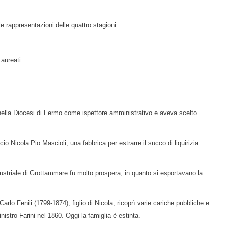
lle rappresentazioni delle quattro stagioni.
Laureati.
o nella Diocesi di Fermo come ispettore amministrativo e aveva scelto
o Nicola Pio Mascioli, una fabbrica per estrarre il succo di liquirizia.
ndustriale di Grottammare fu molto prospera, in quanto si esportavano la
rlo Fenili (1799-1874), figlio di Nicola, ricoprì varie cariche pubbliche e
nistro Farini nel 1860. Oggi la famiglia è estinta.