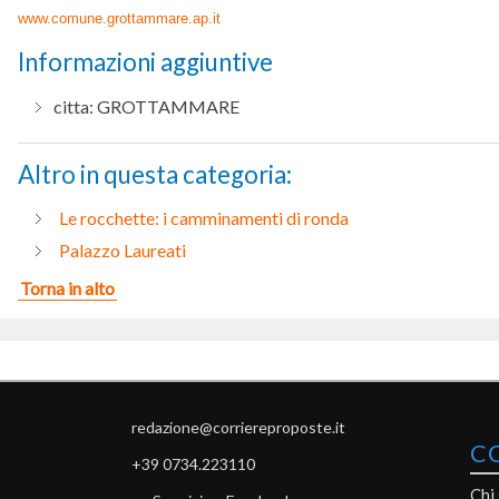
www.comune.grottammare.ap.it
Informazioni aggiuntive
citta:
GROTTAMMARE
Altro in questa categoria:
Le rocchette: i camminamenti di ronda
Palazzo Laureati
Torna in alto
redazione@corriereproposte.it
C
+39 0734.223110
Chi