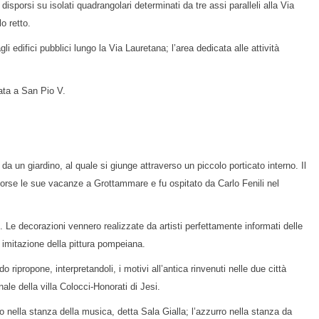
isporsi su isolati quadrangolari determinati da tre assi paralleli alla Via
o retto.
 edifici pubblici lungo la Via Lauretana; l’area dedicata alle attività
ata a San Pio V.
da un giardino, al quale si giunge attraverso un piccolo porticato interno. Il
scorse le sue vacanze a Grottammare e fu ospitato da Carlo Fenili nel
. Le decorazioni vennero realizzate da artisti perfettamente informati delle
a imitazione della pittura pompeiana.
ripropone, interpretandoli, i motivi all’antica rinvenuti nelle due città
le della villa Colocci-Honorati di Jesi.
o nella stanza della musica, detta Sala Gialla; l’azzurro nella stanza da