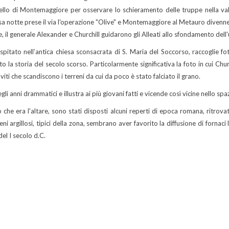
tello di Montemaggiore per osservare lo schieramento delle truppe nella vall
essa notte prese il via l'operazione "Olive" e Montemaggiore al Metauro divenne 
lle, il generale Alexander e Churchill guidarono gli Alleati allo sfondamento del
tato nell’antica chiesa sconsacrata di S. Maria del Soccorso, raccoglie fotog
a storia del secolo scorso. Particolarmente significativa la foto in cui Churc
 viti che scandiscono i terreni da cui da poco è stato falciato il grano.
i anni drammatici e illustra ai più giovani fatti e vicende così vicine nello spa
lo che era l'altare, sono stati disposti alcuni reperti di epoca romana, ritrova
eni argillosi, tipici della zona, sembrano aver favorito la diffusione di fornac
del I secolo d.C.