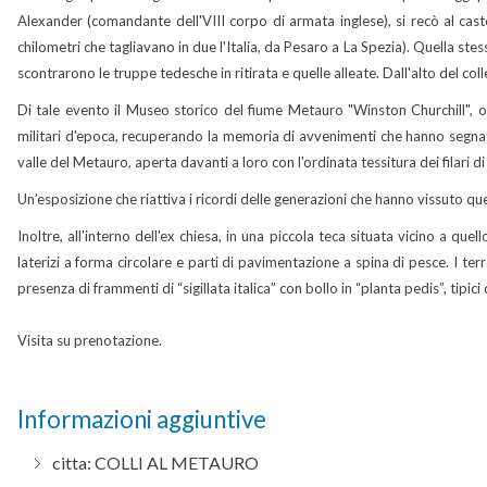
Alexander (comandante dell'VIII corpo di armata inglese), si recò al cas
chilometri che tagliavano in due l'Italia, da Pesaro a La Spezia). Quella st
scontrarono le truppe tedesche in ritirata e quelle alleate. Dall'alto del co
Di tale evento il Museo storico del fiume Metauro "Winston Churchill", ospi
militari d'epoca, recuperando la memoria di avvenimenti che hanno segnato l
valle del Metauro, aperta davanti a loro con l'ordinata tessitura dei filari di
Un’esposizione che riattiva i ricordi delle generazioni che hanno vissuto quegl
Inoltre, all'interno dell'ex chiesa, in una piccola teca situata vicino a quel
laterizi a forma circolare e parti di pavimentazione a spina di pesce. I terr
presenza di frammenti di “sigillata italica” con bollo in “planta pedis”, tipici 
Visita su prenotazione.
Informazioni aggiuntive
citta:
COLLI AL METAURO