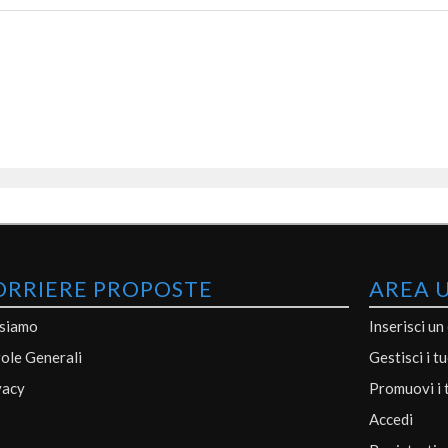
ORRIERE PROPOSTE
AREA 
 siamo
Inserisci un
ole Generali
Gestisci i t
vacy
Promuovi i 
Accedi