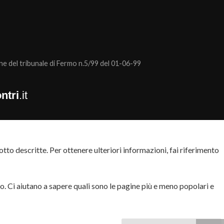
 del tribunale di Fermo n.5/99 del 01-06-99
ntri
.it
tto descritte. Per ottenere ulteriori informazioni, fai riferimento
to. Ci aiutano a sapere quali sono le pagine più e meno popolari e