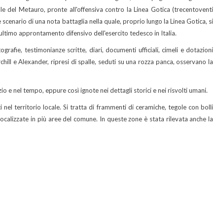
e del Metauro, pronte all'offensiva contro la Linea Gotica (trecentoventi
scenario di una nota battaglia nella quale, proprio lungo la Linea Gotica, si
l'ultimo approntamento difensivo dell'esercito tedesco in Italia.
rafie, testimonianze scritte, diari, documenti ufficiali, cimeli e dotazioni
hill e Alexander, ripresi di spalle, seduti su una rozza panca, osservano la
zio e nel tempo, eppure così ignote nei dettagli storici e nei risvolti umani.
ti nel territorio locale. Si tratta di frammenti di ceramiche, tegole con bolli
i localizzate in più aree del comune. In queste zone è stata rilevata anche la