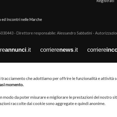
Registrati
a ed Incontri nelle Marche
0443 - Direttore responsabile: Alessandro Sabbatini - Autorizzazione
ere
annunci
.it
corriere
news
.it
corriere
inco
tracciamento che adottiamo per offrire le funzionalità e attività so
siasi momento.
 in modo da poter misurare e migliorare le prestazioni del nostro si
rmazioni raccolte dai cookie sono aggregate e quindi anonime.