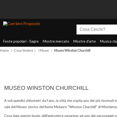
Feste popolari - Sagre
Mostre mercato
Mostre d'arte
Musica cla
Home
Cosa Vedere
I Musei
Museo Winston Churchill
MUSEO WINSTON CHURCHILL
A soli quindici chilometri da Fano, la città che ospita uno dei più rinomati
sale del Museo storico del fiume Metauro "Winston Churchill" di Montema
Cosa lega questo luogo dell'entroterra pesarese ad uno dei personaggi p