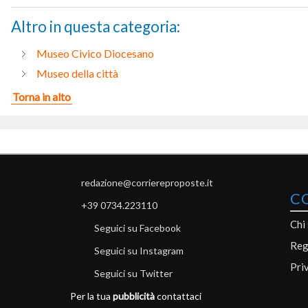
Altro in questa categoria:
Museo Civico Diocesano
Museo della città
Torna in alto
redazione@corriereproposte.it
C
+39 0734.223110
Chi
Seguici su Facebook
Reg
Seguici su Instagram
Pri
Seguici su Twitter
Per la tua
pubblicità
contattaci