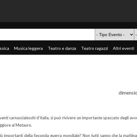
ssica
Musica leggera
Teatro e danza
Teatro ragazzi
Altri eventi
dimensio
 eventi carnascialeschi d'Italia, si può rivivere un importante spaccato degli 
ggiore al Metauro.
iù importanti della Seconda guerra mondiale? Non tutti sanno che la mattin