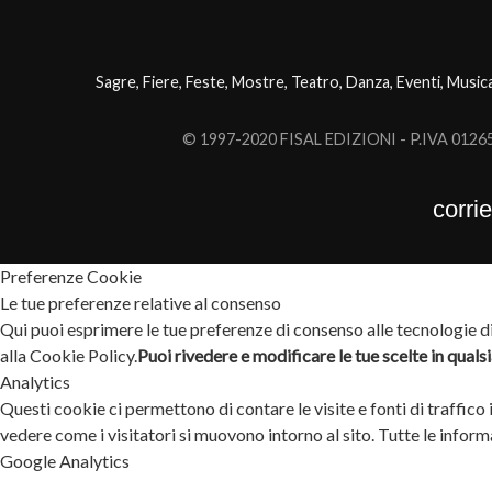
Sagre, Fiere, Feste, Mostre, Teatro, Danza, Eventi, Music
© 1997-2020 FISAL EDIZIONI - P.IVA 0126503
corri
Preferenze Cookie
Le tue preferenze relative al consenso
Qui puoi esprimere le tue preferenze di consenso alle tecnologie di 
alla Cookie Policy.
Puoi rivedere e modificare le tue scelte in qual
Analytics
Questi cookie ci permettono di contare le visite e fonti di traffico
vedere come i visitatori si muovono intorno al sito. Tutte le info
Google Analytics