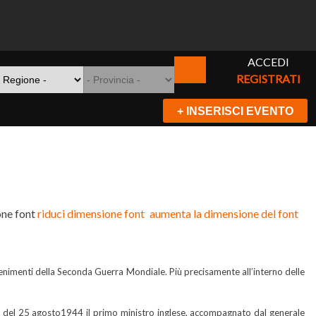
ACCEDI
REGISTRATI
+ INSERISCI EVENTO
ne font
riduci dimensione font
aumenta la dimensione del font
avvenimenti della Seconda Guerra Mondiale. Più precisamente all’interno delle
a del 25 agosto1944 il primo ministro inglese, accompagnato dal generale