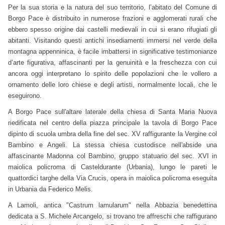
Per la sua storia e la natura del suo territorio, l’abitato del Comune di
Borgo Pace è distribuito in numerose frazioni e agglomerati rurali che
ebbero spesso origine dai castelli medievali in cui si erano rifugiati gli
abitanti. Visitando questi antichi insediamenti immersi nel verde della
montagna appenninica, è facile imbattersi in significative testimonianze
d’arte figurativa, affascinanti per la genuinità e la freschezza con cui
ancora oggi interpretano lo spirito delle popolazioni che le vollero a
ornamento delle loro chiese e degli artisti, normalmente locali, che le
eseguirono.
A Borgo Pace sull'altare laterale della chiesa di Santa Maria Nuova
riedificata nel centro della piazza principale la tavola di Borgo Pace
dipinto di scuola umbra della fine del sec. XV raffigurante la Vergine col
Bambino e Angeli. La stessa chiesa custodisce nell'abside una
affascinante Madonna col Bambino, gruppo statuario del sec. XVI in
maiolica policroma di Casteldurante (Urbania), lungo le pareti le
quattordici targhe della Via Crucis, opera in maiolica policroma eseguita
in Urbania da Federico Melis.
A Lamoli, antica "Castrum lamularum" nella Abbazia benedettina
dedicata a S. Michele Arcangelo, si trovano tre affreschi che raffigurano