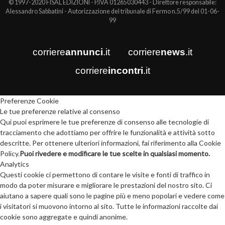
© 1997-2020 FISAL EDIZIONI - P.IVA 01265030443 - Direttore responsabile:
Alessandro Sabbatini - Autorizzazione del tribunale di Fermo n.5/99 del 01-06-
99
corriere
annunci
.it
corriere
news
.it
corriere
incontri
.it
Preferenze Cookie
Le tue preferenze relative al consenso
Qui puoi esprimere le tue preferenze di consenso alle tecnologie di
tracciamento che adottiamo per offrire le funzionalità e attività sotto
descritte. Per ottenere ulteriori informazioni, fai riferimento alla Cookie
Policy.
Puoi rivedere e modificare le tue scelte in qualsiasi momento.
Analytics
Questi cookie ci permettono di contare le visite e fonti di traffico in
modo da poter misurare e migliorare le prestazioni del nostro sito. Ci
aiutano a sapere quali sono le pagine più e meno popolari e vedere come
i visitatori si muovono intorno al sito. Tutte le informazioni raccolte dai
cookie sono aggregate e quindi anonime.