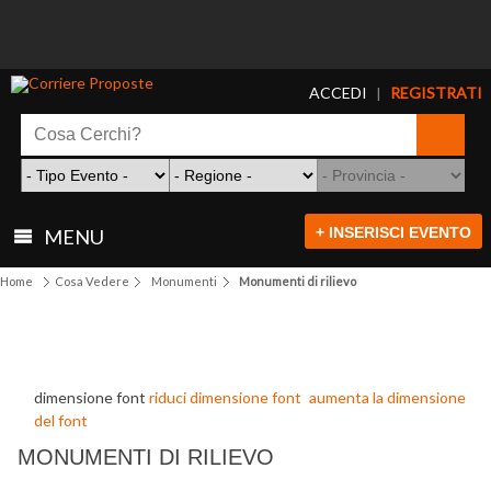
ACCEDI
REGISTRATI
|
+ INSERISCI EVENTO
MENU
Home
Cosa Vedere
Monumenti
Monumenti di rilievo
dimensione font
riduci dimensione font
aumenta la dimensione
del font
MONUMENTI DI RILIEVO