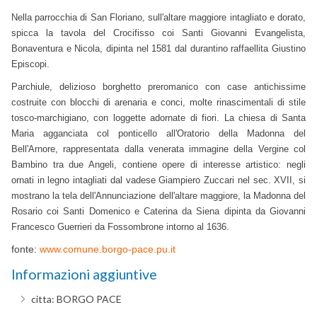
Nella parrocchia di San Floriano, sull'altare maggiore intagliato e dorato,
spicca la tavola del Crocifisso coi Santi Giovanni Evangelista,
Bonaventura e Nicola, dipinta nel 1581 dal durantino raffaellita Giustino
Episcopi.
Parchiule, delizioso borghetto preromanico con case antichissime
costruite con blocchi di arenaria e conci, molte rinascimentali di stile
tosco-marchigiano, con loggette adornate di fiori. La chiesa di Santa
Maria agganciata col ponticello all'Oratorio della Madonna del
Bell'Arnore, rappresentata dalla venerata immagine della Vergine col
Bambino tra due Angeli, contiene opere di interesse artistico: negli
ornati in legno intagliati dal vadese Giampiero Zuccari nel sec. XVII, si
mostrano la tela dell'Annunciazione dell'altare maggiore, la Madonna del
Rosario coi Santi Domenico e Caterina da Siena dipinta da Giovanni
.
Francesco Guerrieri da Fossombrone intorno al 1636
fonte:
www.comune.borgo-pace.pu.it
Informazioni aggiuntive
citta:
BORGO PACE