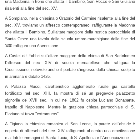
una Madonna in trono che allatta il Bambino, San Rocco e San Giuliano
risalenti alla fine del sec. XV.
A Sompiano, nella chiesina o Oratorio del Carmine risalente alla fine del
sec. XV, troviamo un affresco contemporaneo, raffigurante la Madonna
che allatta il Bambino. Sull'altare maggiore della rustica parrocchiale di
Santa Croce una tavola della scuola umbro-marchigiana della fine del
'400 raffigura una Ascensione.
A Castel de' Fabbri sull'altare maggiore della chiesa di San Bartolomeo
l'affresco del sec. XIV di scuola mercatellese che raffigura la
Crocifissione; notevole anche il portale d'ingresso della chiesa, scolpito
in arenaria e datato 1426.
A Palazzo Mucci, caratteristico agglomerato rurale già castello
fortificato nel sec. XIII, fa mostra di sé un pregevole palazzetto
signorile del XVII sec. in cui nel 1802 fu ospite Luciano Bonaparte,
fratello di Napoleone. Mentre la graziosa chiesa parrocchiale di S.
Floriano si trova "extramuros".
A Figiano la chiesina romanica di San Leone, la parete dell'abside è
coperta di affreschi del sec. XIV raffiguranti al centro una crocifissione
e ai lati le immagini di Santa Lucia, di S. Apollonia e l’Annunciazione.